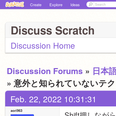
Create
Explore
Ideas
Discuss Scratch
Discussion Home
Discussion Forums
»
日本
» 意外と知られていないテ
Feb. 22, 2022 10:31:31
aori963
Shift押し