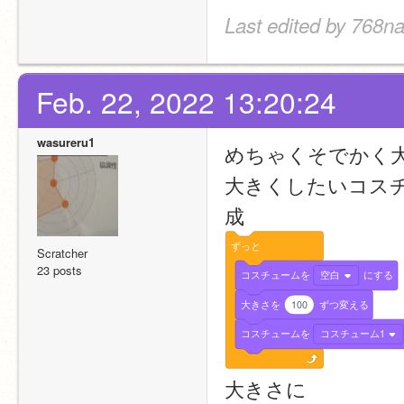
Last edited by 768na
Feb. 22, 2022 13:20:24
wasureru1
めちゃくそでかく
大きくしたいコス
成
ずっと
Scratcher
23 posts
コスチュームを
空白
にする
大きさを
100
ずつ変える
コスチュームを
コスチューム1
大きさに