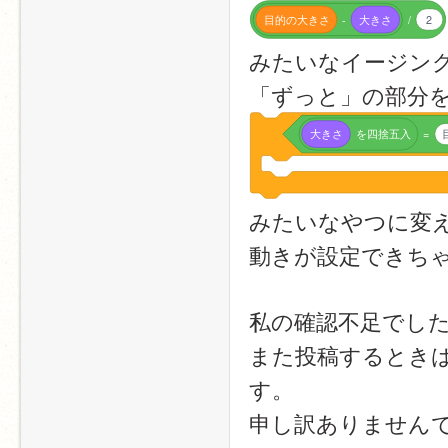
目的の大きさ
-
大きさ
/
2
みたいなイージン
「ずっと」の部分
大きさ
を四捨五入
=
みたいなやつに変
動きが設定できち
私の確認不足でし
また投稿するとき
す。
申し訳ありません