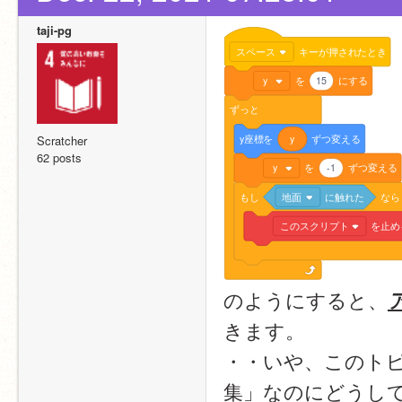
taji-pg
スペース
キーが押されたとき
y
を
15
にする
ずっと
y座標を
y
ずつ変える
Scratcher
62 posts
y
を
-1
ずつ変える
もし
地面
に触れた
なら
このスクリプト
を止め
のようにすると、
きます。
・・いや、このト
集」なのにどうし