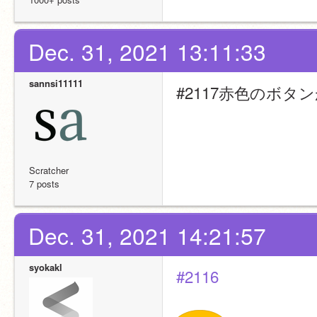
Dec. 31, 2021 13:11:33
sannsi11111
#2117赤色のボ
Scratcher
7 posts
Dec. 31, 2021 14:21:57
syokakl
#2116