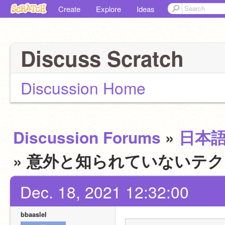
Create
Explore
Ideas
Discuss Scratch
Discussion Home
Discussion Forums
»
日本
» 意外と知られていないテ
Dec. 18, 2021 12:32:00
bbaaslel