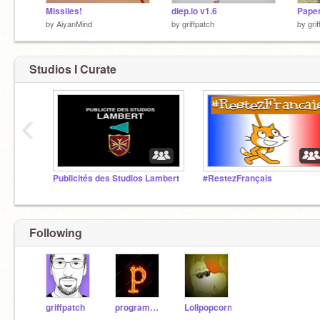
Missiles!
diep.io v1.6
by
AiyanMind
by
griffpatch
by
gri
Studios I Curate
‹
Publicités des Studios Lambert
#RestezFrançais
Following
griffpatch
programme76
Lolipopcorn