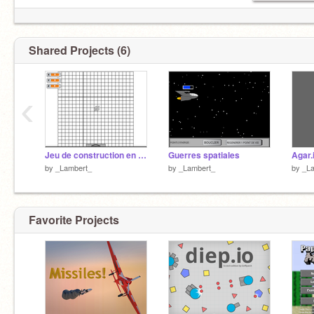
Shared Projects (6)
‹
Jeu de construction en 3D ALPHA
Guerres spatiales
Agar.
by
_Lambert_
by
_Lambert_
by
_L
Favorite Projects