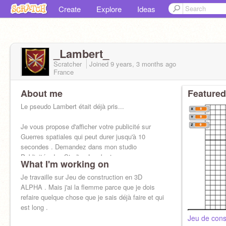
Create
Explore
Ideas
_Lambert_
Scratcher
Joined
9 years, 3 months
ago
France
About me
Featured
Le pseudo Lambert était déjà pris...
Je vous propose d'afficher votre publicité sur
Guerres spatiales qui peut durer jusqu'à 10
secondes . Demandez dans mon studio
Publicités des Studios Lambert .
What I'm working on
Je travaille sur Jeu de construction en 3D
ALPHA . Mais j'ai la flemme parce que je dois
refaire quelque chose que je sais déjà faire et qui
est long .
Jeu de con