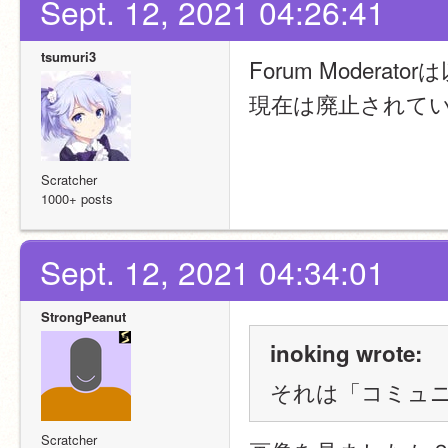
Sept. 12, 2021 04:26:41
tsumuri3
Forum Modera
現在は廃止されて
Scratcher
1000+ posts
Sept. 12, 2021 04:34:01
StrongPeanut
inoking wrote:
それは「コミュ
Scratcher