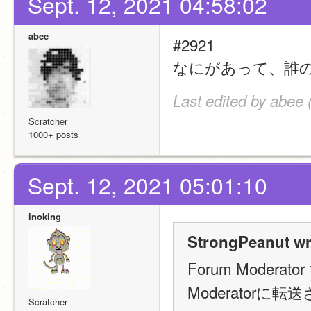
Sept. 12, 2021 04:58:02
abee
#2921
なにがあって、誰
Last edited by abee 
Scratcher
1000+ posts
Sept. 12, 2021 05:01:10
inoking
StrongPeanut wr
Forum Modera
Moderatorに
Scratcher