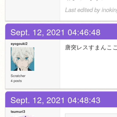
Last edited by inoki
Sept. 12, 2021 04:46:48
syogouki2
唐突レスすまんこ
Scratcher
4 posts
Sept. 12, 2021 04:48:43
tsumuri3