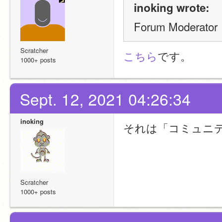
inoking wrote:
Forum Moder
Scratcher
こちら
です。
1000+ posts
Sept. 12, 2021 04:26:34
inoking
それは「コミュニ
Scratcher
1000+ posts