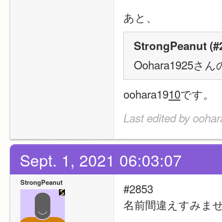
あと、
StrongPeanut (#2
Oohara192
oohara19
10
です。
Last edited by oohar
Sept. 1, 2021 06:03:07
StrongPeanut
#2853
名前間違えすみま