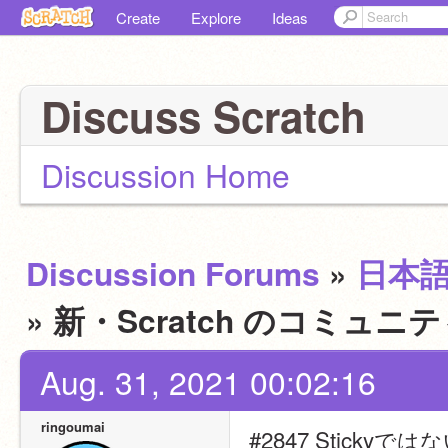
Create
Explore
Ideas
Discuss Scratch
Discussion Home
Discussion Forums
»
日本
» 新・Scratch のコミ
Aug. 31, 2021 00:02:16
ringoumai
#2847 Stic