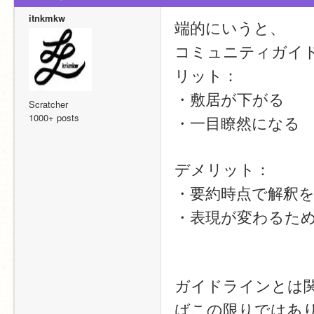
itnkmkw
端的にいうと、
コミュニティガイ
リット：
・敷居が下がる
Scratcher
1000+ posts
・一目瞭然になる
デメリット：
・要約時点で解釈
・表現が変わるた
ガイドラインとは
ばこの限りではあ