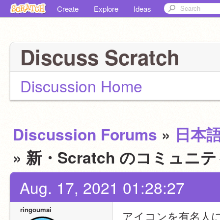
Create
Explore
Ideas
Discuss Scratch
Discussion Home
Discussion Forums
»
日本
» 新・Scratch のコミ
Aug. 17, 2021 01:28:27
ringoumai
アイコンを有名人