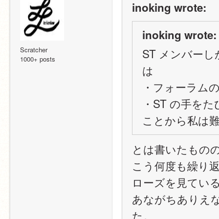
inoking wrote:
inoking wrote:
Scratcher
ST メンバー
1000+ posts
は
・フォーラム
・ST の手を
ことから私は
とは書いたもの
こう何度も繰り返
ローズを見てい
あながちありえ
た。