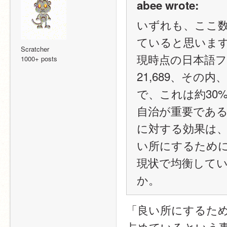
abee wrote:
いずれも、ここ
ていると思いま
Scratcher
現時点の日本語
1000+ posts
21,689、その
で、これは約30
自治が重要であ
に対する効果は
い所にするため
現状で均衡して
か。
「良い所にするた
占めているという