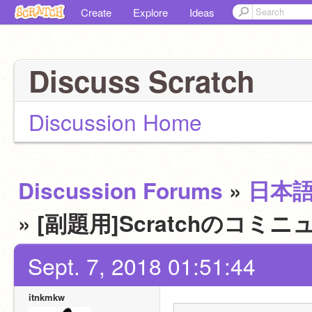
Create
Explore
Ideas
Discuss Scratch
Discussion Home
Discussion Forums
»
日本
» [副題用]Scratchの
Sept. 7, 2018 01:51:44
itnkmkw