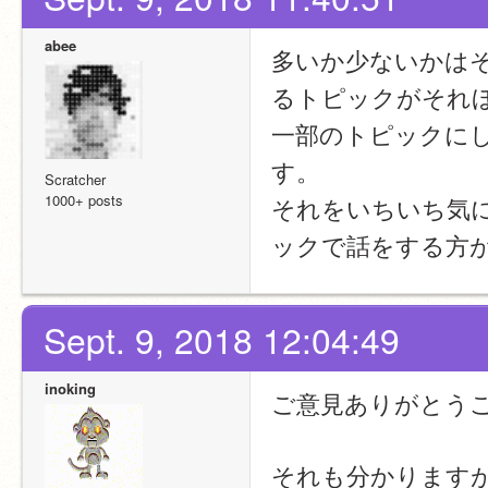
abee
多いか少ないかは
るトピックがそれ
一部のトピックに
す。
Scratcher
1000+ posts
それをいちいち気
ックで話をする方
Sept. 9, 2018 12:04:49
inoking
ご意見ありがとう
それも分かります