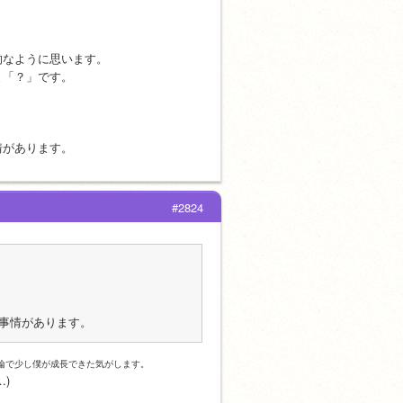
的なように思います。
と「？」です。
情があります。
#2824
事情があります。
論で少し僕が成長できた気がします。
)