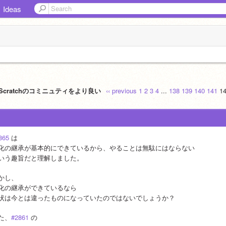
Ideas
]Scratchのコミニュティをより良い
‹‹ previous
1
2
3
4
...
138
139
140
141
1
865
 は
化の継承が基本的にできているから、やることは無駄にはならない
いう趣旨だと理解しました。
かし、
化の継承ができているなら
状は今とは違ったものになっていたのではないでしょうか？
た、
#2861
 の