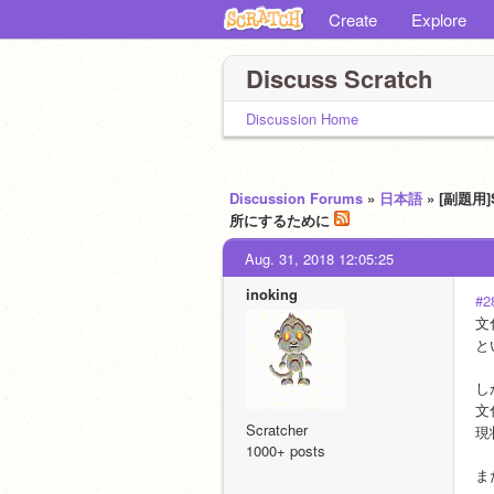
Create
Explore
Discuss Scratch
Discussion Home
Discussion Forums
»
日本語
» [副題用
所にするために
Aug. 31, 2018 12:05:25
inoking
#2
文
と
し
文
Scratcher
現
1000+ posts
ま