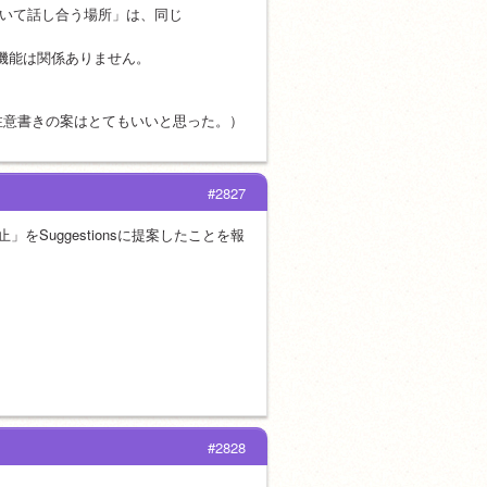
0について話し合う場所」は、同じ
機能は関係ありません。
注意書きの案はとてもいいと思った。）
#2827
止」をSuggestionsに提案したことを報
#2828