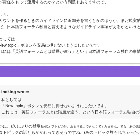
が責任をもって運用するのか？という問題もありますので。
しろ、
カウントを作るときのガイドラインに追加分を書くとかのほうが、まだ現実
だ、日本語フォーラム独自と言えるようなガイドライン事項があるかという
としては
New topic」ボタンを安易に押せないようにしたいです。
れには「英語フォーラムとは階層が違う」という日本語フォーラム独自の事
inoking wrote:
私としては
「New topic」ボタンを安易に押せないようにしたいです。
これには「英語フォーラムとは階層が違う」という日本語フォーラム独自の
かに。(久しぶりの登場)
公式オフトピの件、あまり協力できなくてすみません。でも、あの議
複トピックの話ともかかわってきそうですね。(あのトピック埋もれちゃった…