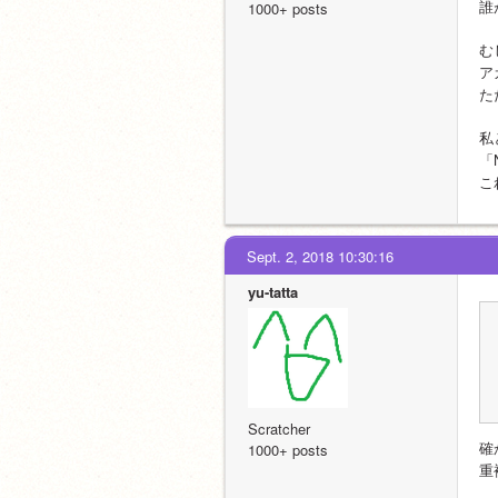
誰
1000+ posts
む
ア
た
私
「
こ
Sept. 2, 2018 10:30:16
yu-tatta
Scratcher
確
1000+ posts
重