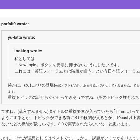
parfait9 wrote:
yu-tatta wrote:
inoking wrote:
私としては
「New topic」ボタンを安易に押せないようにしたいです。
これには「英語フォーラムとは階層が違う」という日本語フォーラ
確かに。(久しぶりの登場)
公式オフトピの件、あまり協力できなくてすみません。でも
ます。
重複トピックの話ともかかわってきそうですね。(あのトピック埋もれち
ですね。(乱入すみません)タイトルに重複要素が入っていたら｢Hmm…｣っ
ようにするとか、トピックができる前にSTの検閲が入るとか、10post以
ないなどの機能が欲しいです。3.0で実装されたらいいな…と思います。
しかに、それが理想としてはベストです。しかし、課題がいくつかあります。