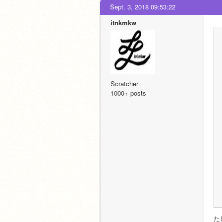
Sept. 3, 2018 09:53:22
itnkmkw
Scratcher
1000+ posts
た