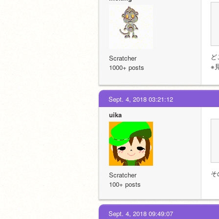
ど
Scratcher
※
1000+ posts
Sept. 4, 2018 03:21:12
uika
そ
Scratcher
100+ posts
Sept. 4, 2018 09:49:07