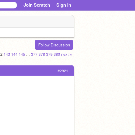
Join Scratch
Sign in
Follow Discussion
42
143
144
145
...
377
378
379
380
next ››
#2821