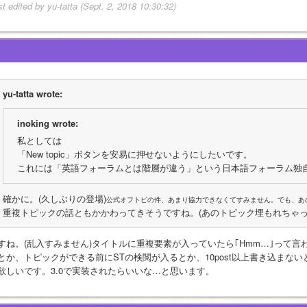
st edited by yu-tatta (Sept. 2, 2018 10:30:32)
yu-tatta wrote:
inoking wrote:
私としては
「New topic」ボタンを安易に押せないようにしたいです。
これには「英語フォーラムとは階層が違う」という日本語フォーラム独
確かに。(久しぶりの登場)
公式オフトピの件、あまり協力できなくてすみません。でも、あ
重複トピックの話ともかかわってきそうですね。(あのトピック埋もれちゃっ
すね。(乱入すみません)タイトルに重複要素が入っていたら｢Hmm…｣って
とか、トピックができる前にSTの検閲が入るとか、10post以上書き込まな
欲しいです。3.0で実装されたらいいな…と思います。