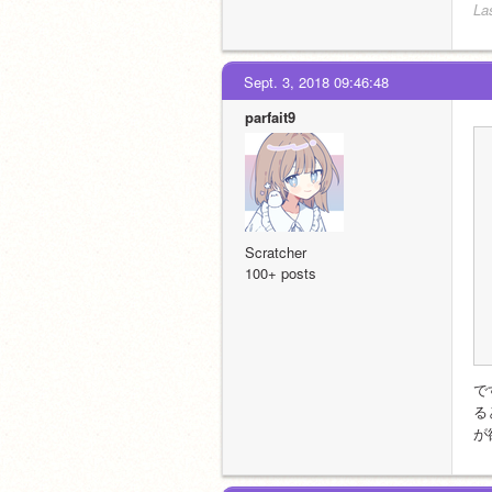
La
Sept. 3, 2018 09:46:48
parfait9
Scratcher
100+ posts
で
る
が