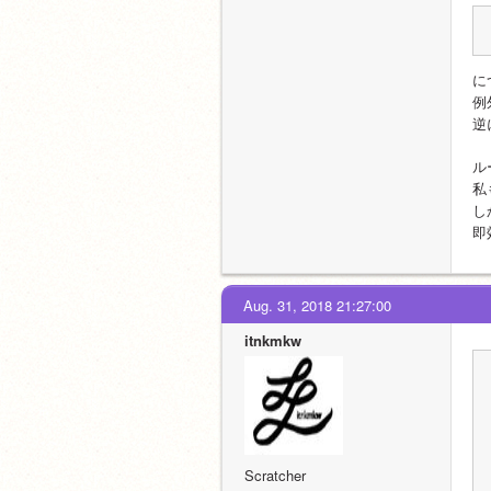
に
例
逆
ル
私
し
即
Aug. 31, 2018 21:27:00
itnkmkw
Scratcher