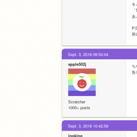
を
「
あ
P.
前
Sept. 3, 2018 09:54:04
apple502j
ち
告
Scratcher
1000+ posts
Sept. 3, 2018 10:42:59
inoking