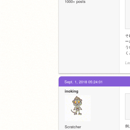
1000+ posts
そ
ー
う
く
La
Sept. 1, 2018 05:24:01
inoking
例
Scratcher