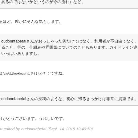
あるのではないかというのが今の流れ）など。
るほど。確かにそんな気もします。
oudonntabetaiさんがおっしゃった例だけではなく、利用者が不自由で
ること、等の、仕組みや雰囲気についてのこともあります。ガイドライン違
いっぱいありますし。
そうですね。
げたのはInokingさんですけど
oudonntabetaiさんの投稿のような、初心に帰るきっかけは非常に貴重です
りがとうございます。うれしいです。
st edited by oudonntabetai (Sept. 14, 2018 12:49:50)