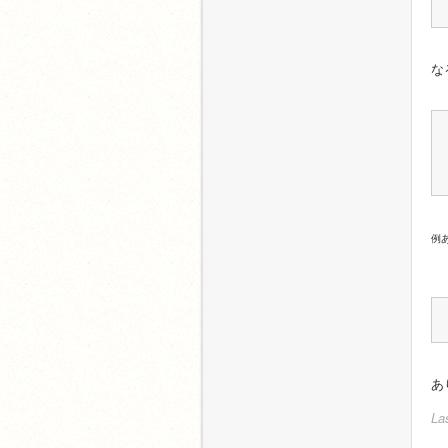
な
例あ
あ
La