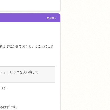
#2885
りあえず寝かせておくということにしま
な）」トピックを洗い出して
ますが
れるはずです。