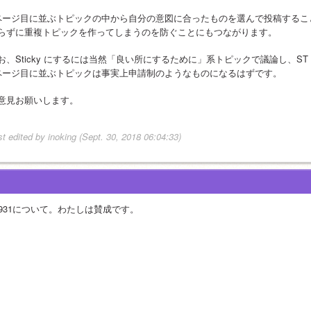
ページ目に並ぶトピックの中から自分の意図に合ったものを選んで投稿するこ
らずに重複トピックを作ってしまうのを防ぐことにもつながります。
お、Sticky にするには当然「良い所にするために」系トピックで議論し、S
ページ目に並ぶトピックは事実上申請制のようなものになるはずです。
意見お願いします。
st edited by inoking (Sept. 30, 2018 06:04:33)
2931について。わたしは賛成です。