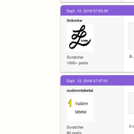
Sept. 13, 2018 07:53:59
itnkmkw
あ
Scratcher
1000+ posts
Sept. 13, 2018 07:57:01
oudonntabetai
わ
Scratcher
90 posts