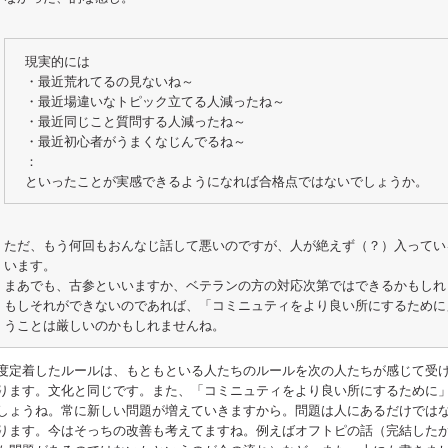
現実的には
・最近荒れてるの見ないね～
・最近場違いなトピック立てる人減ったね～
・最近同じこと質問する人減ったね～
・最近初心者がうまくなじんでるね～
：
といったことが実感できるようになれば合格点ではないでしょうか。
ただ、もう何回もおんなじ話して悪いのですが、人が絶えず（？）入っているS
います。
まあでも、古参といいますか、ベテランの方の対応次第ではできるかもしれ
もしそれができないのであれば、「コミニュティをより良い所にするために
うことは厳しいのかもしれませんね。
度定着したルールは、もともといる人たちのルールを次の人たちが感じて受
ります。文化と同じです。また、「コミニュティをより良い所にするために
しょうね。常に新しい問題が増えていきますから。問題は人にあるだけでは
ります。今はそっちの改善も考えてますね。例えばオフトピの話（完結した