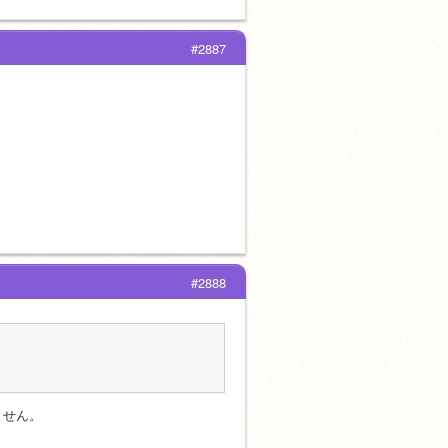
#2887
#2888
ません。