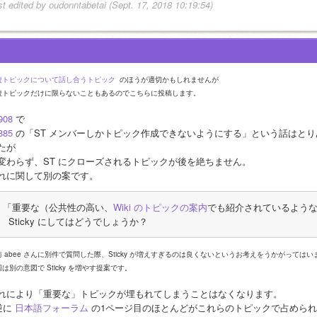
st edited by oudonntabetai (Sept. 17, 2018 10:19:54)
複トピックについて話し合うトピック 
 のほうが適切かもしれませんが
複トピックだけに限らないこともあるのでこちらに投稿します。
908
 で
885
 の「ST メンバーしかトピック作成できないようにする」という話はと
たが
変わらず、ST にクローズされるトピックが後を絶ちません。
れに関して別の案です。
「重要な（公共性の高い、
Wiki のトピックの案内
でも紹介されているよう
  Sticky にしてはどうでしょうか？
前 abee さんに別件で質問した際、Sticky が増えすぎるのは良くないというお考えをうかがってはい
は別の意図で Sticky を増やす提案です。
れにより「重要な」トピックが埋もれてしまうことはなくなります。
逆に 
日本語フォーラム
 の1ページ目のほとんどがこれらのトピックで占めら