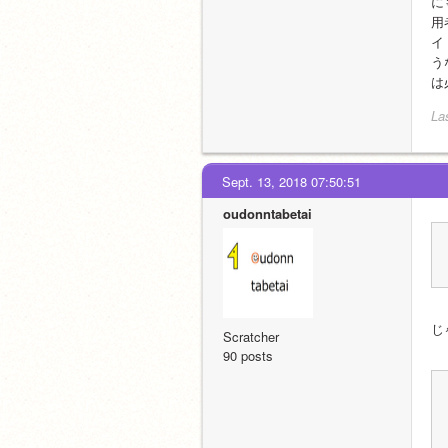
に
用
イ
う
は
La
Sept. 13, 2018 07:50:51
oudonntabetai
じ
Scratcher
90 posts