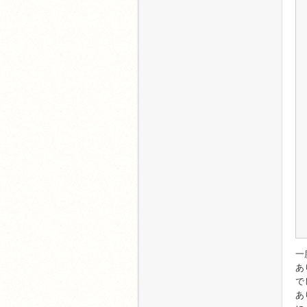
一
あ
で
あ