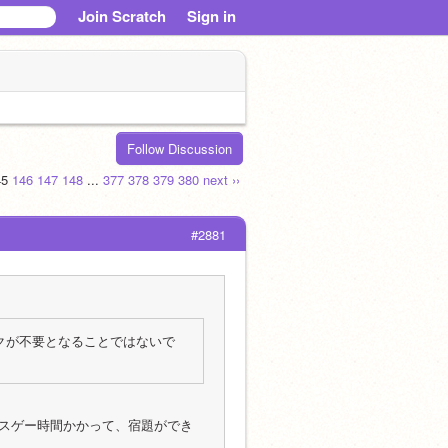
Join Scratch
Sign in
Follow Discussion
45
146
147
148
...
377
378
379
380
next ››
#2881
クが不要となることではないで
スゲー時間かかって、宿題ができ