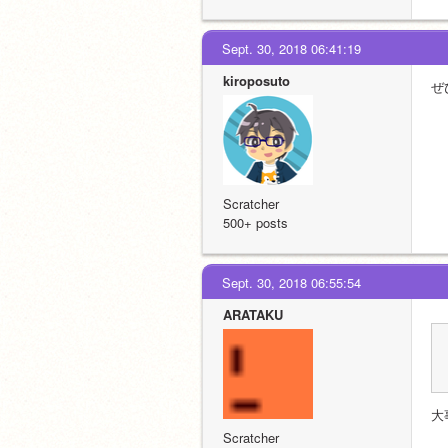
Sept. 30, 2018 06:41:19
kiroposuto
ぜ
Scratcher
500+ posts
Sept. 30, 2018 06:55:54
ARATAKU
大
Scratcher