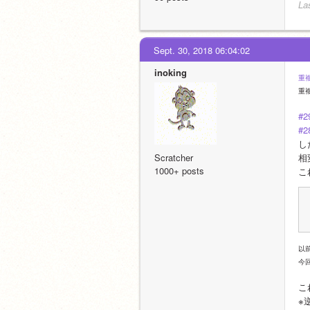
La
Sept. 30, 2018 06:04:02
inoking
重
重
#2
#2
し
Scratcher
相
1000+ posts
こ
以
今回
こ
※