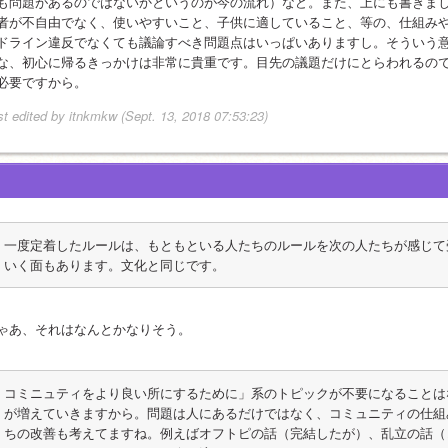
も問題があるのではないかというのが今の流れ）など。また、上にも書きました
者が不自由でなく、使いやすいこと、子供に適していること、等の、仕組み
ドライン違反でなくても議論すべき問題点はいっぱいありますし。そういう意味で、o
な、初心に帰るきっかけは非常に貴重です。目先の議題だけにとらわれるの
必要ですから。
st edited by itnkmkw (Sept. 13, 2018 07:53:23)
一度定着したルールは、もともといる人たちのルールを次の人たちが感じて
いく面もあります。文化と同じです。
ゃあ、それはなんとかなりそう。
コミニュティをより良い所にするために」系のトピックが不要になることは
が増えていきますから。問題は人にあるだけではなく、コミュニティの仕組
ちの改善も考えてますね。例えばオフトピの話（完結したが）、乱立の話（