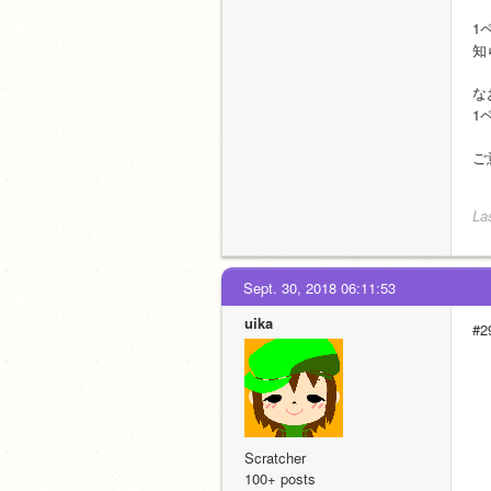
1
知
な
1
ご
La
Sept. 30, 2018 06:11:53
uika
#
Scratcher
100+ posts