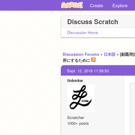
Create
Explore
Discuss Scratch
Discussion Home
Discussion Forums
»
日本語
» [副題用
所にするために
Sept. 12, 2018 11:58:50
itnkmkw
Scratcher
1000+ posts