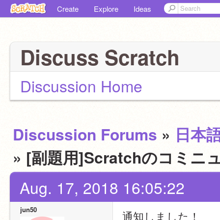
Create
Explore
Ideas
Discuss Scratch
Discussion Home
Discussion Forums
»
日本
» [副題用]Scratchの
Aug. 17, 2018 16:05:22
jun50
通知しました！