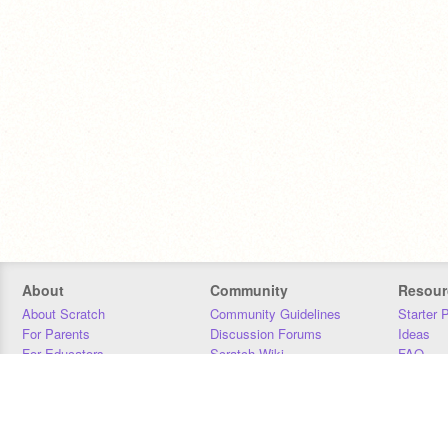
About
Community
Resour
About Scratch
Community Guidelines
Starter 
For Parents
Discussion Forums
Ideas
For Educators
Scratch Wiki
FAQ
For Developers
Statistics
Downloa
Our Team
Contact
Donors
Jobs