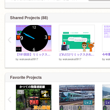
オのみ無差別招待OKにしようと思います。ほか
のスタジオは招待可能ですが、スタジオに入る
ことは基本しません。
※個人的に面白そうなスタジオには入ります。
Shared Projects (88)
‹
【181回目】リミックスツリーの限界を調べよう！！テクニック時計時計 remix
どれだけリミックスされるか Remix remix remix remix remix remix remix remix remix remix remix remix remix と… remix
今年
by
wakawaka0917
by
wakawaka0917
by
wa
Favorite Projects
‹