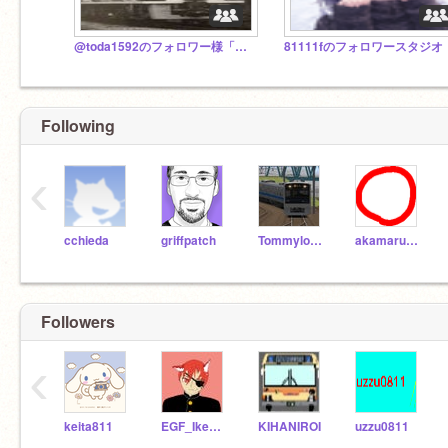
@toda1592のフォロワー様「スタジオ」@toda1592 follower [studio]
81111fのフォロワースタジオ
Following
‹
cchieda
griffpatch
Tommylongeyelashes
akamaru_prg
Followers
‹
keita811
EGF_Ikemenchan_MZO
KIHANIROI
uzzu0811