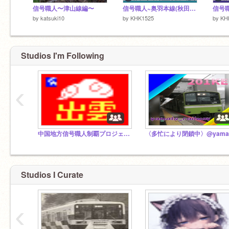
信号職人〜津山線編〜
信号職人~奥羽本線(秋田～追分)編~
by
katsuki10
by
KHK1525
by
KH
Studios I'm Following
‹
中国地方信号職人制覇プロジェクト
Studios I Curate
‹