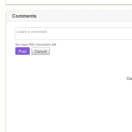
Comments
You have
500
characters left.
Post
Cancel
Co