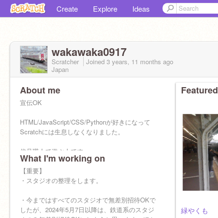
Create
Explore
Ideas
wakawaka0917
Scratcher
Joined
3 years, 11 months
ago
Japan
About me
Featured
宣伝OK
HTML/JavaScript/CSS/Pythonが好きになって
Scratchには生息しなくなりました。
信号職人で遊ぶ人です
What I'm working on
【重要】
・スタジオの整理をします。
・今まではすべてのスタジオで無差別招待OKで
したが、2024年5月7日以降は、鉄道系のスタジ
緑やくも