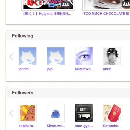
【動く！】Help me, ERINNNNNN!!【ビートまりお】
Following
‹
johnm
jojo
MartinWollenweber
abee
Followers
‹
kapibaraotaku
Slime-weakest
stmt-gyangu
Scratcher20210826