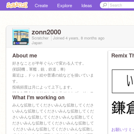
Create
Explore
Ideas
zonn2000
Scratcher
Joined
4 years, 8 months
ago
Japan
About me
Remix Th
好きなことが半年ぐらいで変わる人です。
(戦闘機，軍艦，銃，鉄道，車)
最近は，ドット絵や普通の絵などを描いていま
す。
投稿頻度は月によって上下します。
好きな芸人はオリエンタルラジオとゴージャス
What I'm working on
です。
2025年3月5日時点
みんな拡散してくださいみんな拡散してくださ
いみんな拡散してくださいみんな拡散してくだ
さいみんな拡散してくださいみんな拡散してく
ださいみんな拡散してくださいみんな拡散して
くださいみんな拡散してくださいみんな拡散し
お願いリミッ