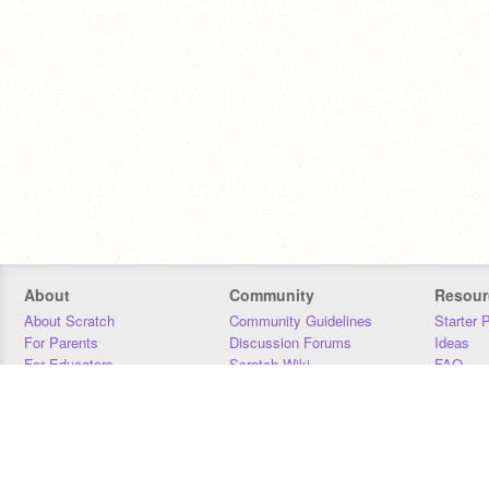
About
Community
Resour
About Scratch
Community Guidelines
Starter 
For Parents
Discussion Forums
Ideas
For Educators
Scratch Wiki
FAQ
For Developers
Statistics
Downloa
Our Team
Contact
Donors
Jobs
Donate