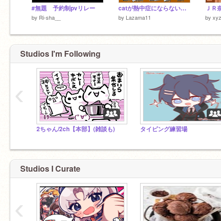
#無題 予約制pvリレー
catが熱中症にならないようにするゲームver.2
by
Ri-sha__
by
Lazama11
by
xyz
Studios I'm Following
‹
2ちゃん/2ch【本部】(雑談も)
タイピング練習場
Studios I Curate
‹