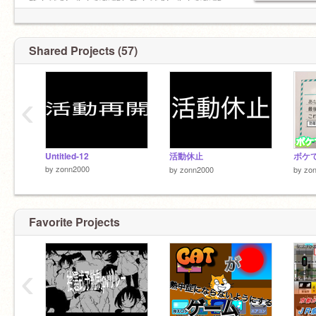
てくださいみんな拡散してくださいみんな拡散
してくださいフォローもよろしくハートと⭐️も忘
れずに！
拡散した人は作品のコメント欄で申告してもら
Shared Projects (57)
うと
報酬がもらえるかもしれません！！
‹
Untitled-12
活動休止
ボケて!
by
zonn2000
by
zonn2000
by
zo
Favorite Projects
‹