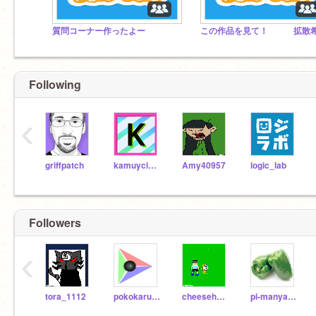
質問コーナー作ったよー
Following
‹
griffpatch
kamuycikap
Amy40957
logic_lab
Followers
‹
tora_1112
pokokaru-_-
cheesehumberger
pi-manyarou02