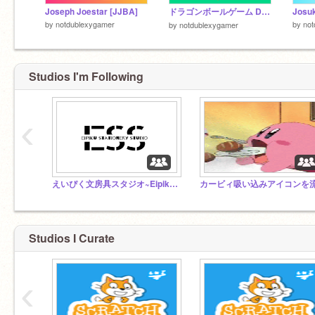
Joseph Joestar [JJBA]
ドラゴンボールゲーム Dragon Ball Game
by
notdublexygamer
by
not
by
notdublexygamer
Studios I'm Following
‹
えいぴく文房具スタジオ~Eipiku stationery studio~
Studios I Curate
‹