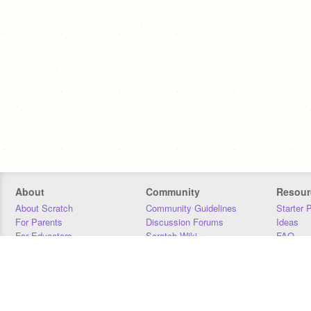
About
Community
Resour
About Scratch
Community Guidelines
Starter 
For Parents
Discussion Forums
Ideas
For Educators
Scratch Wiki
FAQ
For Developers
Statistics
Downloa
Our Team
Contact
Donors
Jobs
Donate