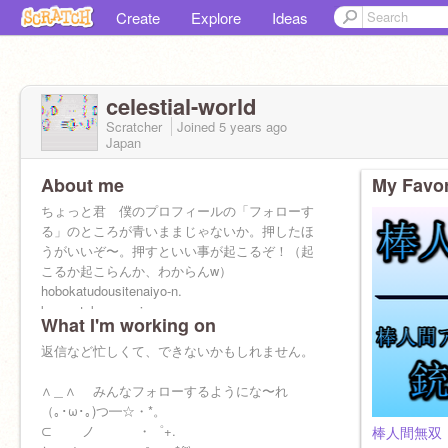
Create
Explore
Ideas
celestial-world
Scratcher
Joined
5 years
ago
Japan
About me
My Favor
ちょっと君 僕のプロフィールの「フォローす
る」のところが青いままじゃないか。押したほ
うがいいぞ〜。押すといい事が起こるぞ！（起
こるか起こらんか、わからんw）
hobokatudousitenaiyo-n.
komentokaesenaiyo-n
What I'm working on
bye bye
フォロワー500人達成！
返信など忙しくて、できないかもしれません。
これからもフォローや❤、⭐をお願いします！
∧＿∧ みんなフォローするようにな〜れ
（｡･ω･｡)つ━☆・*。
⊂ ノ ・゜+.
棒人間無双