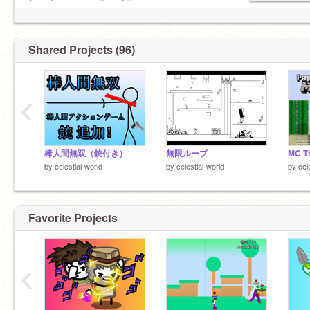
しーＪ °。+ *´¨)
.· ´¸.·*´¨)
¸.·*¨)
1234321
Shared Projects (96)
https://invidious.jing.rocks/watch?v=OjRXlEle
‹
棒人間無双（銃付き）
無限ループ
by
celestial-world
by
celestial-world
by
cel
Favorite Projects
‹