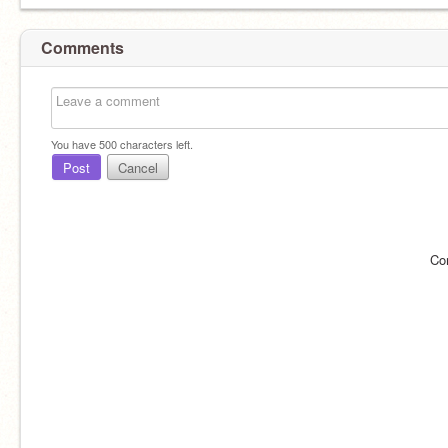
Comments
You have
500
characters left.
Post
Cancel
Co