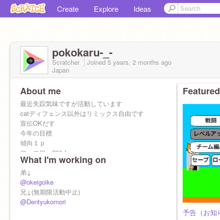
Create
Explore
Ideas
pokokaru-_-
Scratcher
Joined
5 years, 2 months
ago
Japan
About me
Featured
最近失踪気味ですが活動しています
catディフェンス以外はリミックス自由です
宣伝OKだす
今年の目標
傾向１ｐ
フォロワー700人
What I'm working on
参照数 6000
ハート星100
弟↓
@okeigoike
兄↓(無期限活動中止)
@Dentyukomori
予告（お知ら