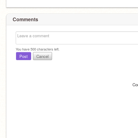
Comments
You have
500
characters left.
Post
Cancel
Co