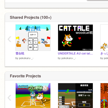
Shared Projects (100+)
‹
雪合戦
UNDERTALE AU cat tale woodcat戦
by
pokokaru-_-
by
pokokaru-_-
by
pok
Favorite Projects
‹