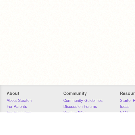
About
Community
Resour
About Scratch
Community Guidelines
Starter 
For Parents
Discussion Forums
Ideas
For Educators
Scratch Wiki
FAQ
For Developers
Statistics
Downloa
Our Team
Contact
Donors