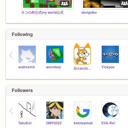
ネコの村公式my world公式
okeigoike
Following
‹
andresmh
wormboy
Yickpoo
Scratchteam
Followers
‹
TakuKei
OMY0022
kamisamak
EVA-Rei