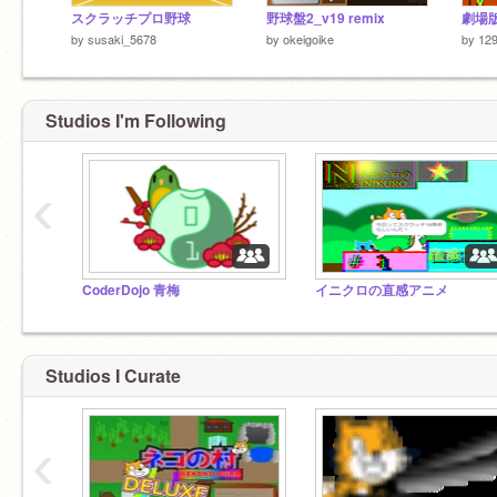
スクラッチプロ野球
野球盤2_v19 remix
by
susaki_5678
by
okeigoike
by
129
Studios I'm Following
‹
CoderDojo 青梅
イニクロの直感アニメ
Studios I Curate
‹