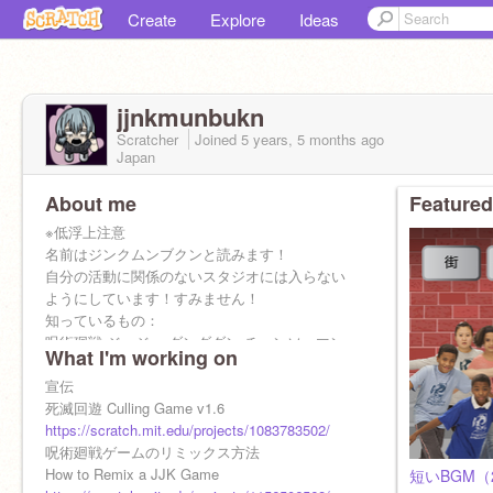
Create
Explore
Ideas
jjnkmunbukn
Scratcher
Joined
5 years, 5 months
ago
Japan
About me
Featured
※低浮上注意
名前はジンクムンブクンと読みます！
自分の活動に関係のないスタジオには入らない
ようにしています！すみません！
知っているもの：
呪術廻戦 ジョジョ ダンダダン チェンソーマン
What I'm working on
鬼滅の刃 Undertale ダンジョン飯 フリーレン ゴ
ールデンカムイ SCP FNAF PoppyPlaytime
宣伝
Dr.STONE
死滅回遊 Culling Game v1.6
https://scratch.mit.edu/projects/1083783502/
呪術廻戦ゲームのリミックス方法
How to Remix a JJK Game
短いBGM（