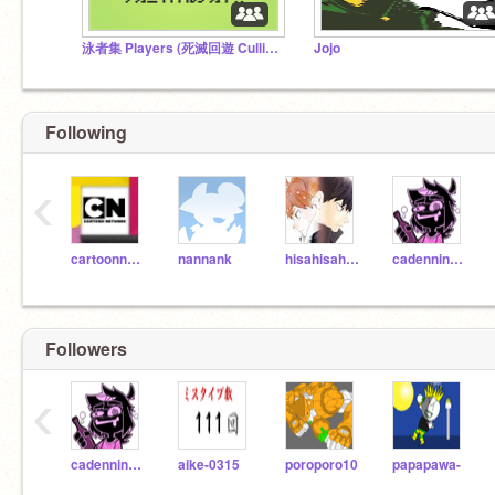
泳者集 Players (死滅回遊 Culling Game)
Jojo
Following
‹
cartoonnetwork
nannank
hisahisahisa
cadenninaRANDOMbored
Followers
‹
cadenninaRANDOMbored
aike-0315
poroporo10
papapawa-