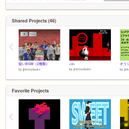
https://scratch.mit.edu/projects/1156506568/
プラネタリーピース / Planetary Piisu ver.1.0
https://scratch.mit.edu/projects/1067738142/
Shared Projects (46)
‹
短いBGM（2種類）
<o>
オリ
by
jjnkmunbukn
by
jjnkmunbukn
by
jjn
Favorite Projects
‹