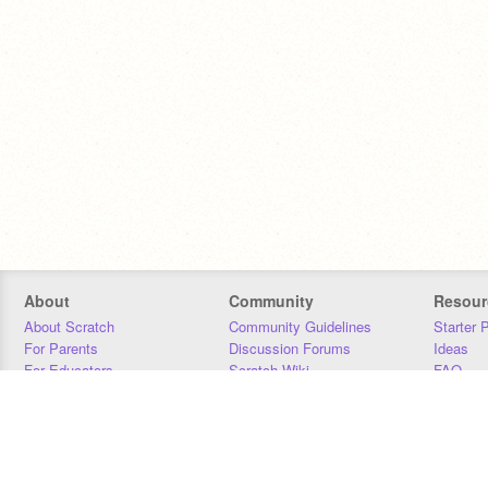
About
Community
Resour
About Scratch
Community Guidelines
Starter 
For Parents
Discussion Forums
Ideas
For Educators
Scratch Wiki
FAQ
For Developers
Statistics
Downloa
Our Team
Contact
Donors
Jobs
Donate