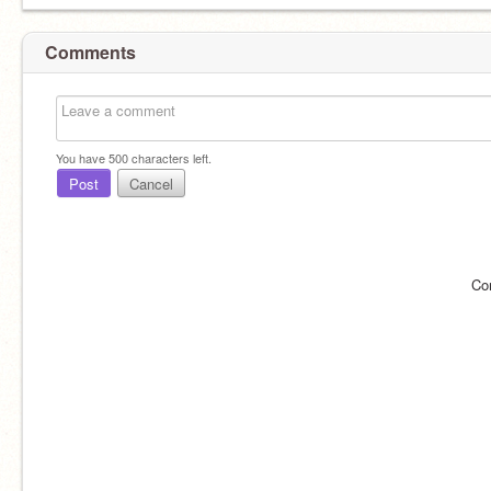
Comments
You have
500
characters left.
Post
Cancel
Co