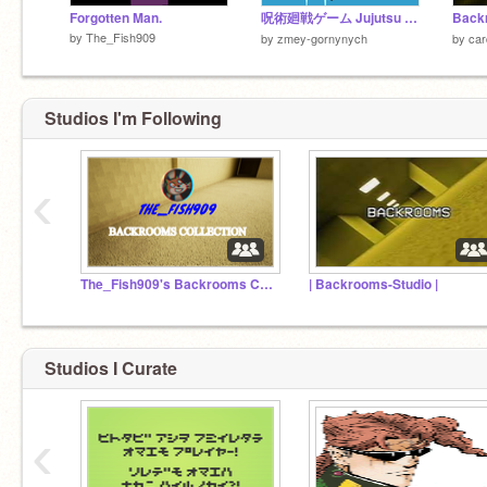
Forgotten Man.
呪術廻戦ゲーム Jujutsu Kaisen Game
by
The_Fish909
by
zmey-gornynych
by
car
Studios I'm Following
‹
The_Fish909's Backrooms Collection
| Backrooms-Studio |
Studios I Curate
‹