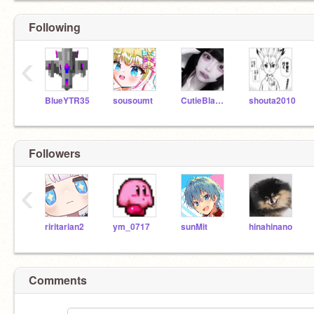
Following
‹
BlueYTR35
sousoumt
CutieBlackCat
shouta2010
Followers
‹
riritarian2
ym_0717
sunMit
hinahinano
Comments