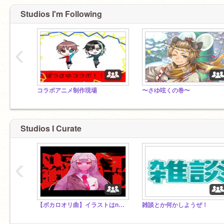
Studios I'm Following
‹
コラボアニメ制作現場
〜さゆ呟くの巻〜
Studios I Curate
‹
【ボカロオリ曲】イラストはnyanco-guyさんです！
雑談とか何かしようぜ！