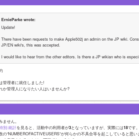
ErnieParke wrote:
Update!
There have been requests to make Apple502j an admin on the JP wiki. Consid
JP/EN wiki's, this was accepted.
I would like to hear from the other editors. Is there a JP wikian who is espec
約
は管理者に就任しました!
れか管理人になりたい人はいませんか?
みません。
a:特別:統計
を見ると、活動中の利用者が
3
となっていますが、実際には
18
です
数の“NUMBEROFACTIVEUSERS”が何らかの不具合等を起こしていると思