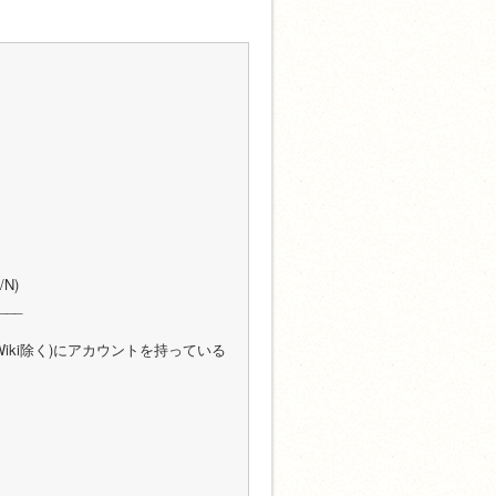
N)
__
ch Wiki除く)にアカウントを持っている