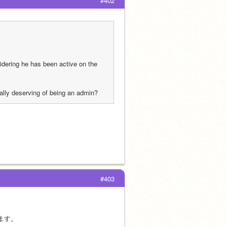
#402
ering he has been active on the 
ially deserving of being an admin?
#403
。
います。