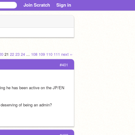
Join Scratch
Sign in
20
21
22
23
24
...
108
109
110
111
next ››
#401
ing he has been active on the JP/EN 
ly deserving of being an admin?