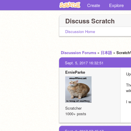
Create
Explore
Discuss Scratch
Discussion Home
Discussion Forums
»
日本語
» Scra
Sept. 5, 2017 16:32:51
ErnieParke
Up
Th
wi
I 
Scratcher
1000+ posts