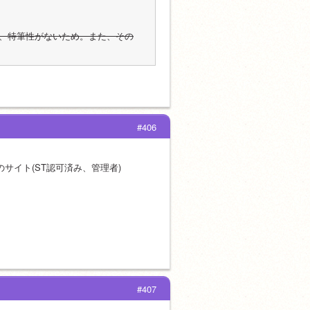
、特筆性がないため。また、その
#406
のサイト(ST認可済み、管理者)
#407