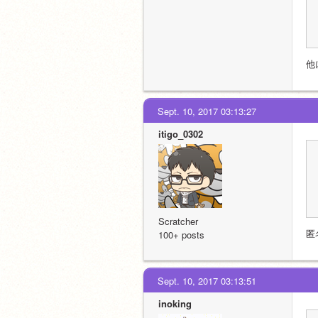
他
Sept. 10, 2017 03:13:27
itigo_0302
Scratcher
匿
100+ posts
Sept. 10, 2017 03:13:51
inoking