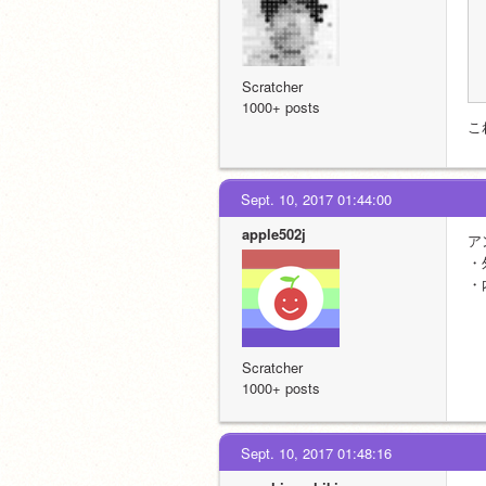
Scratcher
1000+ posts
こ
Sept. 10, 2017 01:44:00
apple502j
ア
・
・
Scratcher
1000+ posts
Sept. 10, 2017 01:48:16