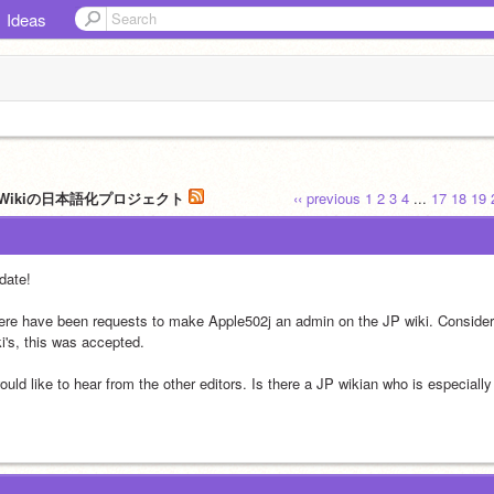
Ideas
tchWikiの日本語化プロジェクト
‹‹ previous
1
2
3
4
...
17
18
19
date!
ere have been requests to make Apple502j an admin on the JP wiki. Consider
ki's, this was accepted.
would like to hear from the other editors. Is there a JP wikian who is especial