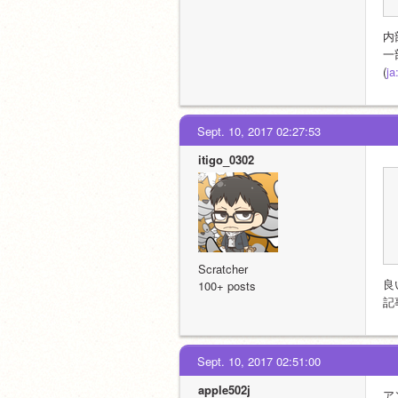
内
一
(
j
Sept. 10, 2017 02:27:53
itigo_0302
Scratcher
良
100+ posts
記
Sept. 10, 2017 02:51:00
apple502j
ア