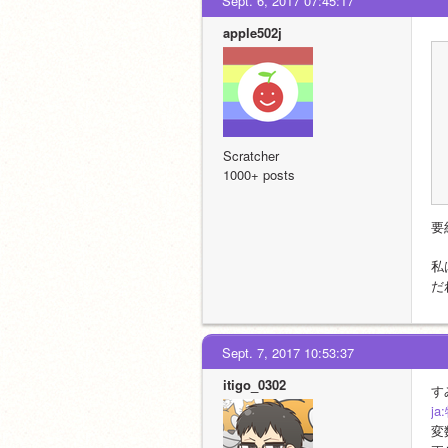
Sept. 6, 2017 07:45:17
apple502j
Scratcher
1000+ posts
要
私
だ
Sept. 7, 2017 10:53:37
itigo_0302
す
j
変