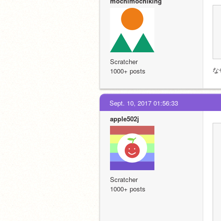
mochimochiking
Scratcher
な
1000+ posts
Sept. 10, 2017 01:56:33
apple502j
Scratcher
1000+ posts