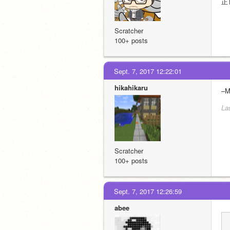
正
Scratcher
100+ posts
Sept. 7, 2017 12:22:01
hikahikaru
–M
La
Scratcher
100+ posts
Sept. 7, 2017 12:26:59
abee