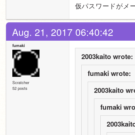
仮パスワードがメ
Aug. 21, 2017 06:40:42
fumaki
2003kaito wrote:
fumaki wrote:
Scratcher
52 posts
2003kaito wr
fumaki wro
2003kait