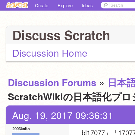
Create
Explore
Ideas
Discuss Scratch
Discussion Home
Discussion Forums
»
日本
ScratchWikiの日本語化
Aug. 19, 2017 09:36:31
2003kaito
「bl17077」「