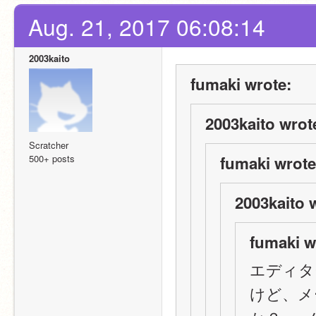
Aug. 21, 2017 06:08:14
2003kaito
fumaki wrote:
2003kaito wrot
Scratcher
500+ posts
fumaki wrote
2003kaito 
fumaki w
エディター
けど、メ