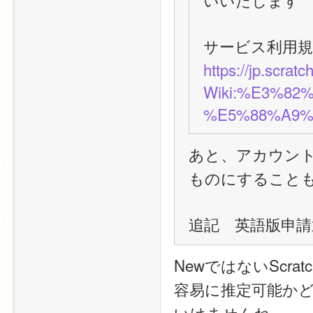
サービス利用
https://jp.scrat
Wiki:%E3%8
%E5%88%A9%
あと、アカウント
ものにすること
追記　英語版申
NewではないScra
容易に推定可能か
いけませんね。