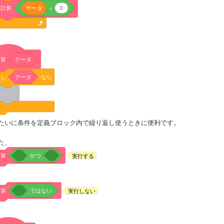
計算
データ
<
0
計算
データ
もし
データ
なら
. . .
たいに条件を定義ブロック内で繰り返し使うときに便利です。
た、
計算
かつ
実行する
計算
ではない
実行しない