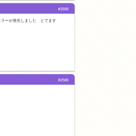
#2585
エラーが発生しました　とでます
#2586