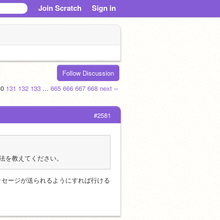
Join Scratch
Sign in
Follow Discussion
30
131
132
133
...
665
666
667
668
next ››
#2581
法を教えてください。
ッセージが送られるようにすれば行ける