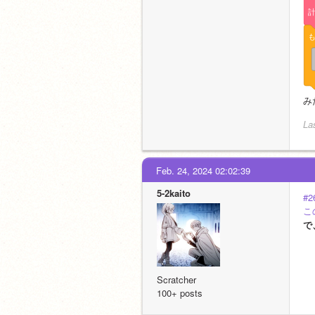
み
La
Feb. 24, 2024 02:02:39
5-2kaito
#2
こ
で
Scratcher
100+ posts