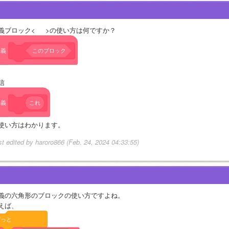
義ブロック<     >の使い方は何ですか？
定義
このブロック
信
定義
これ
使い方はわかります。
st edited by haroro866 (Feb. 24, 2024 04:33:55)
義の六角形のブロックの使い方ですよね。
えば、
ずっと