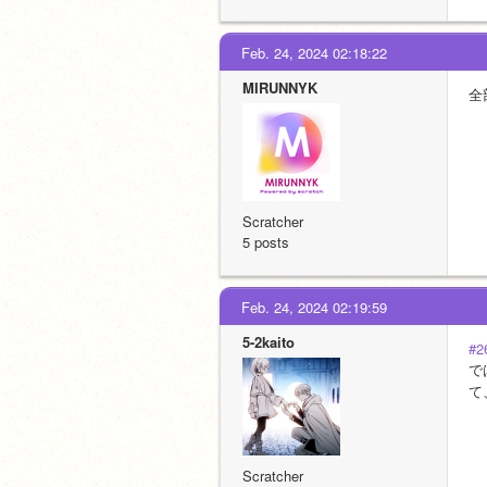
Feb. 24, 2024 02:18:22
MIRUNNYK
全
Scratcher
5 posts
Feb. 24, 2024 02:19:59
5-2kaito
#2
で
て
Scratcher