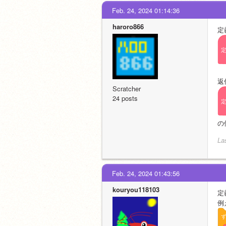
Feb. 24, 2024 01:14:36
haroro866
定
返
Scratcher
24 posts
の
La
Feb. 24, 2024 01:43:56
kouryou118103
定
例