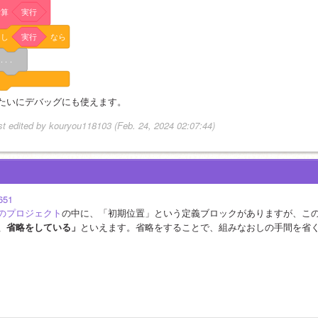
計算
実行
もし
実行
なら
. . .
たいにデバッグにも使えます。
st edited by kouryou118103 (Feb. 24, 2024 02:07:44)
651
のプロジェクト
の中に、「初期位置」という定義ブロックがありますが、こ
、省略をしている」
といえます。省略をすることで、組みなおしの手間を省