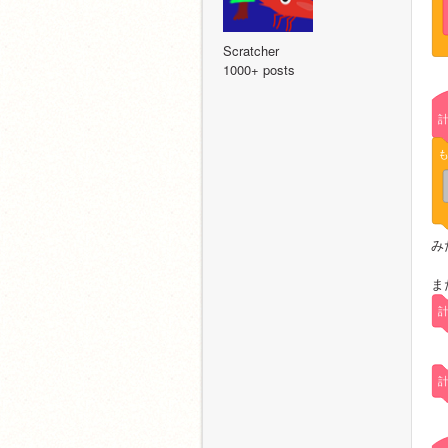
Scratcher
1000+ posts
み
ま