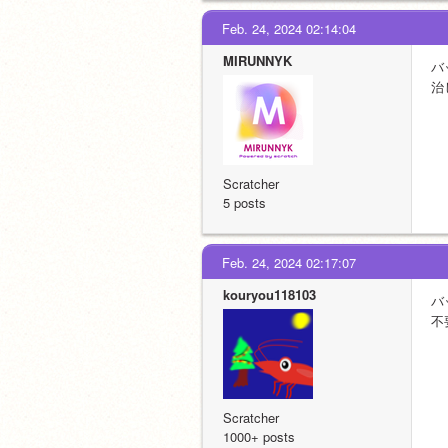
Feb. 24, 2024 02:14:04
MIRUNNYK
バ
治
Scratcher
5 posts
Feb. 24, 2024 02:17:07
kouryou118103
バ
不
Scratcher
1000+ posts