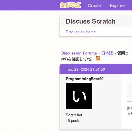
Create
Explore
Discuss Scratch
Discussion Home
Discussion Forums
»
日本語
» 質問コ
(#1)を確認してね）
Feb. 23, 2024 21:21:50
ProgrammingBear90
旗
と
Scratcher
16 posts