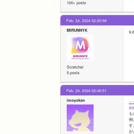
100+ posts
Feb. 24, 2024 02:20:59
MIRUNNYK
9
Scratcher
5 posts
Feb. 24, 2024 02:45:51
imoyokan
こ
#2
も
例
す
が