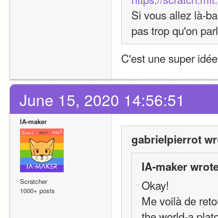
Si vous allez là-b
pas trop qu'on par
C'est une super idée
June 15, 2020 14:56:51
IA-maker
gabrielpierrot wr
IA-maker wrote
Scratcher
Okay!
1000+ posts
Me voilà de reto
the world-a plat