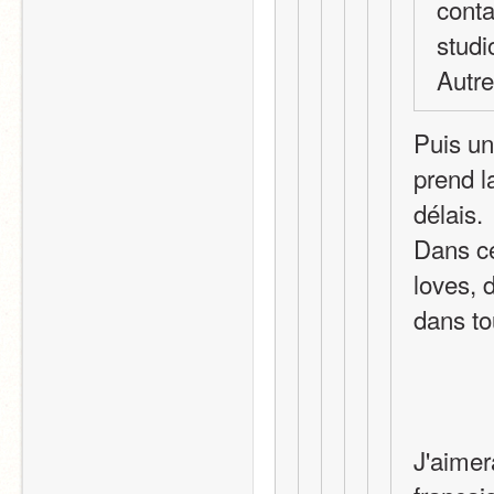
contac
stud
Autre
Puis un
prend l
délais.
Dans ce
loves, 
dans to
J'aimera