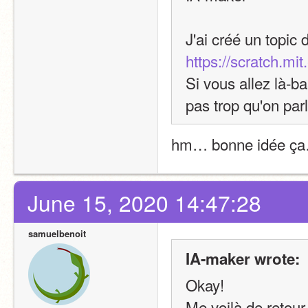
J'ai créé un topic 
https://scratch.mi
Si vous allez là-b
pas trop qu'on par
hm… bonne idée ç
June 15, 2020 14:47:28
samuelbenoit
IA-maker wrote:
Okay!
Me voilà de retour