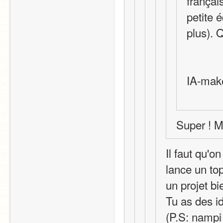
françai
petite 
plus). 
IA-mak
Super ! M
Il faut qu'o
lance un top
un projet bi
Tu as des i
(P.S: nampi