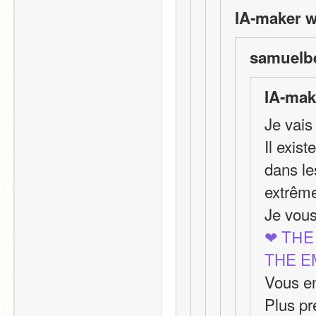
IA-maker w
samuelbe
IA-mak
Je vais
Il exis
dans le
extrême
Je vous
❤ TᕼE
THE E
Vous en
Plus pr