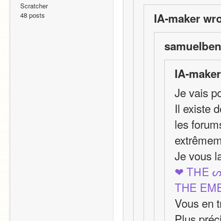
Scratcher
48 posts
IA-maker wro
samuelbeno
IA-maker
Je vais p
Il existe
les forums
extrêmeme
Je vous l
❤ TᕼE 
THE EM
Vous en t
Plus préc