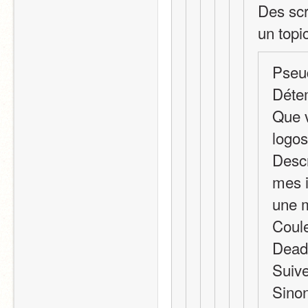
Des scr
un topi
Pseu
Détem
Que v
logos
Descr
mes i
une 
Coule
Deadl
Suive
Sinon