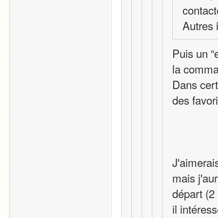
contacte
Autres 
Puis un “
la comman
Dans certa
des favor
J'aimerais
mais j'au
départ (2
il intéres