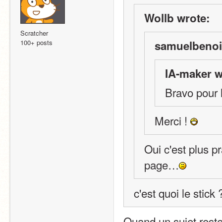
Wollb wrote:
Scratcher
100+ posts
samuelbenoit
IA-maker w
Bravo pour l
Merci ! 
Oui c'est plus pr
page…
c'est quoi le stick 
Quand un sujet rest