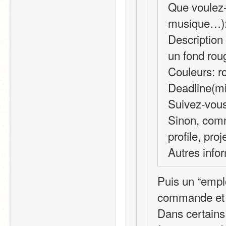
Que voulez-
musique…):
Description 
un fond rou
Couleurs: ro
Deadline(min
Suivez-vous
Sinon, comm
profile, proj
Autres info
Puis un “emplo
commande et la
Dans certains 