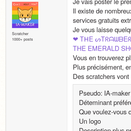
Je vais poster le pr
Il existe de nombreu
services gratuits ex
Je vous laisse quelq
Scratcher
❤ TᕼE ᔕTᖇᗩᗯᗷE
1000+ posts
THE EMERALD S
Vous en trouverez pl
Plus précisément, en
Des scratchers vont
Pseudo: IA-maker
Déteminant préfére
Que voulez-vous q
Un logo
Description plus p