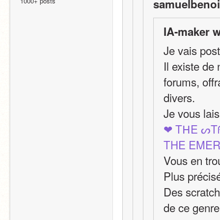
1000+ posts
samuelbenoit
IA-maker w
Je vais pos
Il existe d
forums, offr
divers.
Je vous lai
❤ TᕼE ᔕT
THE EMER
Vous en tro
Plus précis
Des scratch
de ce genre