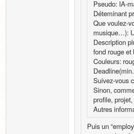
Pseudo: IA-m
Déteminant pré
Que voulez-vou
musique…): U
Description pl
fond rouge et
Couleurs: roug
Deadline(min. 
Suivez-vous c
Sinon, commen
profile, projet
Autres inform
Puis un “employé