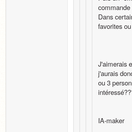
commande et
Dans certain
favorites o
J'aimerais e
j'aurais don
ou 3 personn
intéressé??
IA-maker