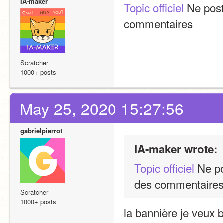
IA-maker
Topic officiel
 Ne post
commentaires 
Scratcher
1000+ posts
May 25, 2020 15:27:56
gabrielpierrot
IA-maker wrote:
Topic officiel
 Ne po
des commentaires
Scratcher
1000+ posts
la bannière je veux bi