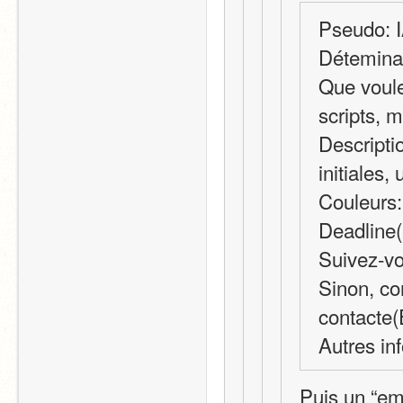
Pseudo: 
Déteminan
Que voule
scripts, 
Descripti
initiales,
Couleurs:
Deadline(
Suivez-vo
Sinon, co
contacte(E
Autres in
Puis un “emp