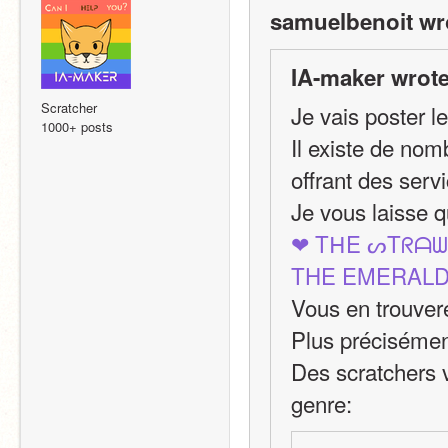
samuelbenoit wr
IA-maker wrote
Scratcher
Je vais poster l
1000+ posts
Il existe de nom
offrant des serv
Je vous laisse q
❤ TᕼE ᔕTᖇᗩᗯ
THE EMERALD
Vous en trouvere
Plus précisémen
Des scratchers 
genre: