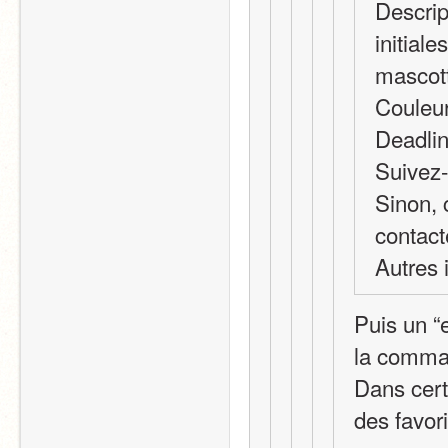
Descrip
initiale
mascot
Couleur
Deadlin
Suivez-
Sinon, 
contacte
Autres 
Puis un “
la comman
Dans certa
des favor