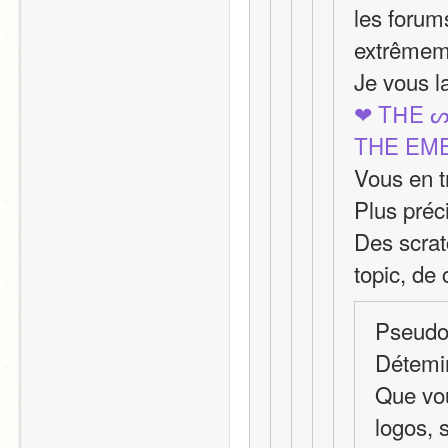
les forums
extrêmeme
Je vous l
❤ TᕼE 
THE EM
Vous en t
Plus préc
Des scrat
topic, de 
Pseudo
Détemin
Que vou
logos, 