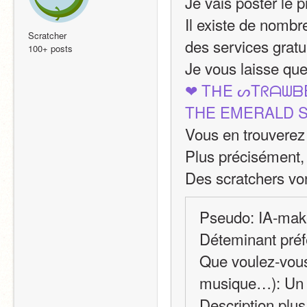
Je vais poster le 
Il existe de nombr
Scratcher
des services gratu
100+ posts
Je vous laisse que
❤ TᕼE ᔕTᖇᗩᗯᗷ
THE EMERALD 
Vous en trouverez 
Plus précisément,
Des scratchers vo
Pseudo: IA-mak
Déteminant préfé
Que voulez-vous 
musique…): Un 
Description plus