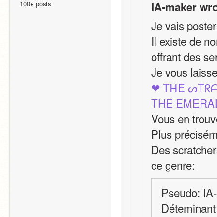
100+ posts
IA-maker wro
Je vais poste
Il existe de n
offrant des se
Je vous laisse
❤ TᕼE ᔕTᖇ
THE EMERA
Vous en trouve
Plus précisém
Des scratcher
ce genre:
Pseudo: IA
Déteminant p