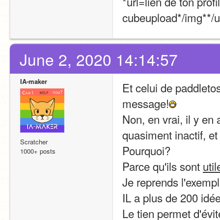
*url=lien de ton prof
cubeupload*/img**/u
June 2, 2020 14:14:57
IA-maker
Et celui de paddleto
message!
Non, en vrai, il y en 
quasiment inactif, et
Scratcher
Pourquoi?
1000+ posts
Parce qu'ils sont 
util
Je reprends l'exempl
IL a plus de 200 idées
Le tien permet d'évit