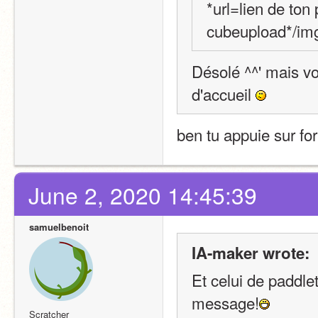
*url=lien de ton 
cubeupload*/img
Désolé ^^' mais vo
d'accueil 
ben tu appuie sur fo
June 2, 2020 14:45:39
samuelbenoit
IA-maker wrote:
Et celui de paddle
message!
Scratcher