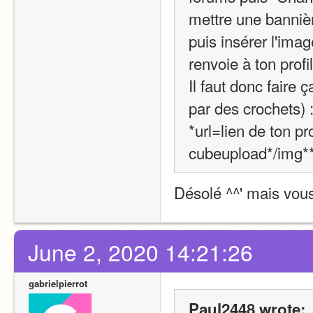
mettre une bannièr
puis insérer l'imag
renvoie à ton prof
Il faut donc faire 
par des crochets) 
*url=lien de ton pr
cubeupload*/img**
Désolé ^^' mais vous
June 2, 2020 14:21:26
gabrielpierrot
Paul2448 wrote: