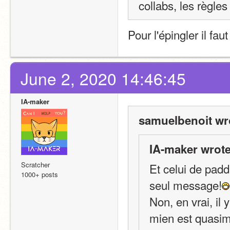
collabs, les règle
Pour l'épingler il fa
June 2, 2020 14:46:45
IA-maker
samuelbenoit wr
IA-maker wrote
Scratcher
Et celui de padd
1000+ posts
seul message!
Non, en vrai, il 
mien est quasimen