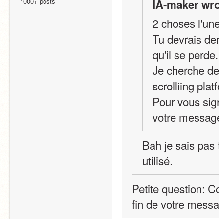
1000+ posts
IA-maker wro
2 choses l'une
Tu devrais dem
qu'il se perde.
Je cherche de
scrolliing pla
Pour vous sign
votre messag
Bah je sais pas t
utilisé.
Petite question: C
fin de votre messa