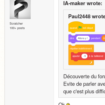
IA-maker wrote:
Paul2448 wrote
Scratcher
100+ posts
quand
est
cliqué
dire
Allons y !
pendant
6
répéter
indéfiniment
ajouter
-5
à
la
tailleend
Découverte du fo
Evite de parler av
que c'est plus diffic
Ok 