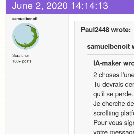
June 2, 2020 14:14:13
samuelbenoit
Paul2448 wrote:
samuelbenoit 
Scratcher
100+ posts
IA-maker wro
2 choses l'une
Tu devrais dem
qu'il se perde.
Je cherche de
scrolliing pla
Pour vous sign
votre messag