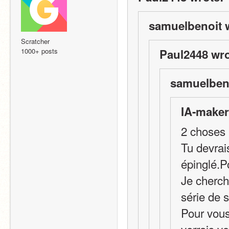
samuelbenoit 
Scratcher
1000+ posts
Paul2448 wro
samuelbeno
IA-maker
2 choses 
Tu devrai
épinglé.P
Je cherch
série de s
Pour vous
verrais v