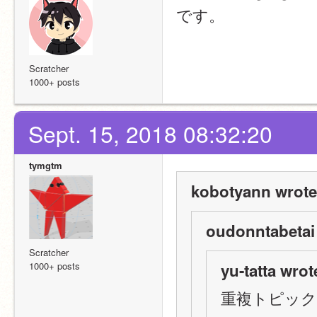
です。
Scratcher
1000+ posts
Sept. 15, 2018 08:32:20
tymgtm
kobotyann wrote
oudonntabetai
Scratcher
1000+ posts
yu-tatta wrot
重複トピッ