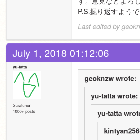
す。意見などよろ
P.S.掘り返すよう
Last edited by geokn
July 1, 2018 01:12:06
yu-tatta
geoknzw wrote:
yu-tatta wrote:
Scratcher
1000+ posts
yu-tatta wrot
kintyan256