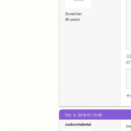
Scratcher
90 posts
三
の
そ
Oct. 9, 2018 07:10:36
oudonntabetai
I