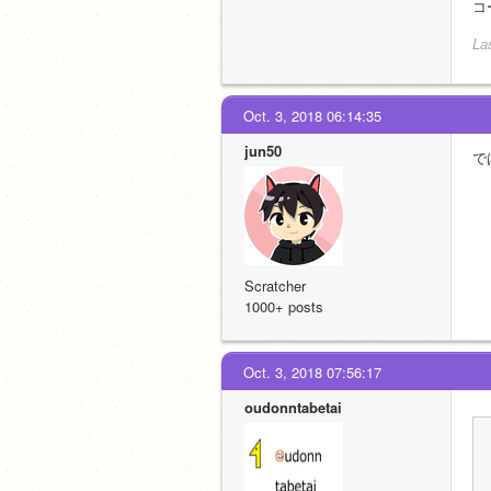
コ
La
Oct. 3, 2018 06:14:35
jun50
で
Scratcher
1000+ posts
Oct. 3, 2018 07:56:17
oudonntabetai