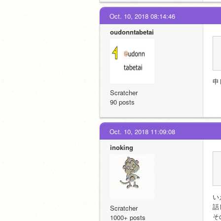
Oct. 10, 2018 08:14:46
oudonntabetai
申
Scratcher
90 posts
Oct. 10, 2018 11:09:08
inoking
い
話
Scratcher
そ
1000+ posts