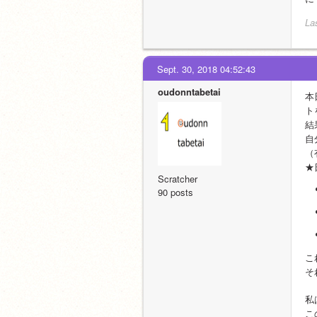
La
Sept. 30, 2018 04:52:43
oudonntabetai
本
ト
結
自
（
★
Scratcher
90 posts
こ
そ
私
こ