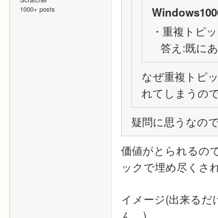
1000+ posts
Windows1000
・重複トピ
   答え:
なぜ重複トピ
れてしまうの
疑問に思うなの
価値がとられるの
ックで埋め尽くさ
イメージ(出来る
ん。)