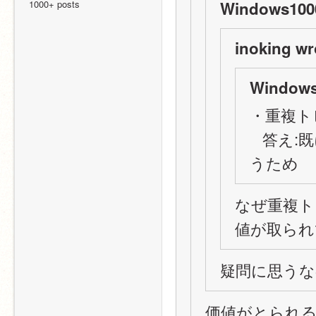
1000+ posts
Windows1000
inoking wr
Windows
・重複ト
   答え:既にあるトピックの価値が取られてしま
うため
なぜ重複ト
値が取られ
疑問に思う
価値がとられ