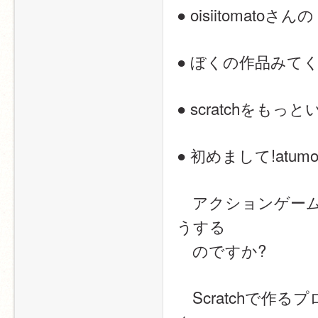
● oisiitomato
● ぼくの作品みて
● scratchをも
● 初めまして!atumo
　アクションゲー
うする
　のですか?
　Scratchで作る