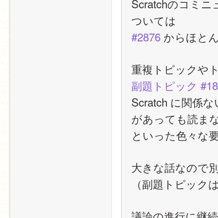
Scratchのコ
ついては
#2876
 からほと
重複トピックや
副題トピック #18
Scratch に
があっても読ま
といった色々な
大きな話なので
（副題トピック
議論の進行に継