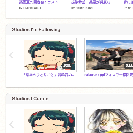
薬屋夏の園遊会イラスト途中経過
拡散希望 英語が得意な人 タスケテ
青に
by
rikoriko0501
by
rikoriko0501
by
rik
Studios I'm Following
‹
『薬屋のひとりごと』翡翠宮の休憩室
Studios I Curate
‹