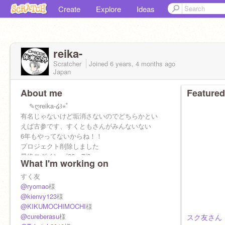
Create
Explore
Ideas
reika-
Scratcher
Joined
6 years, 4 months
ago
Japan
About me
Featured
✎ღreika-໒꒱⋆ﾟ
有名じゃないけど垢消さないのでどちらかとい
えば古参です、すくともさんがみんないない
6年もやってないからね！！
プロジェクト削除しました
最終ログイン ’26 7/2
What I'm working on
psr.b22
../\…/.
すく友
(˶ㅇᗜㅇ˶) ⑉♥
@ryomao
様
(つ旦⊂)
@kienvy123
様
@KIKUMOCHIMOCHI
様
@cureberasu
様
スク友さん