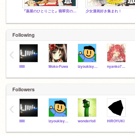
『薬屋のひとりごと』翡翠宮の休憩室
少女漫画好き集まれ！
Following
‹
lIIIIl
Moko-Fuwa
izyoukisyou
nyanko7777
Followers
‹
lIIIIl
izyoukisyou
wonderfoll
HlROYUKI