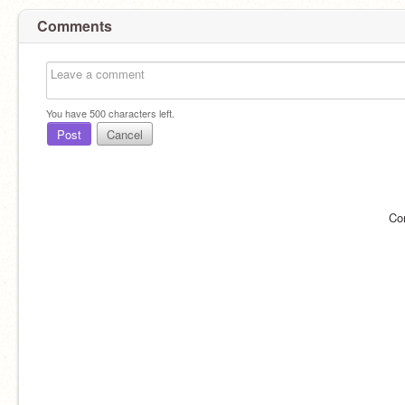
Comments
You have
500
characters left.
Post
Cancel
Co