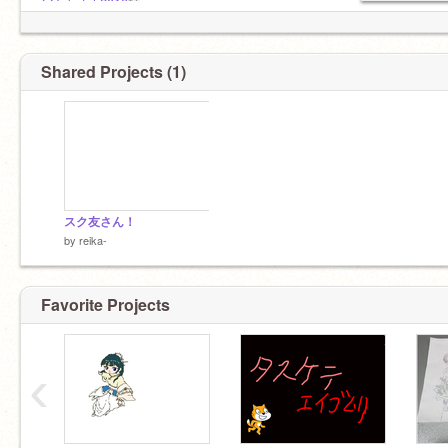
@Taketch2010
様
@putityann
様
@6-2m39
様など
りあ友
Shared Projects (1)
@miicyan330
@sakona
@huru-tuponnti
@tokinagano0005
@rikoriko0501
スク友さん！
by
reika-
Favorite Projects
‹