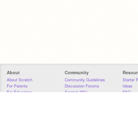
About
Community
Resour
About Scratch
Community Guidelines
Starter 
For Parents
Discussion Forums
Ideas
For Educators
Scratch Wiki
FAQ
For Developers
Statistics
Downloa
Our Team
Contact
Donors
Jobs
Donate