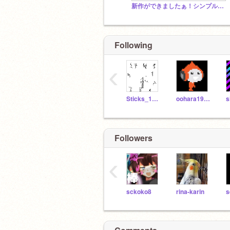
新作ができましたぁ！シンプルなゲームですっ^^【拡散する人は神】
Following
‹
Sticks_1458
oohara1910
s
Followers
‹
sckoko8
rina-karin
s