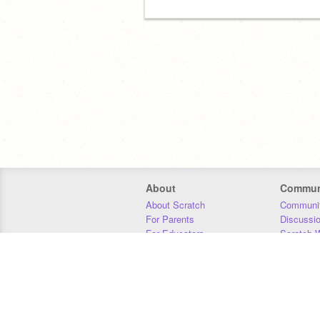
About
Commun
About Scratch
Communit
For Parents
Discussi
For Educators
Scratch W
For Developers
Statistics
Our Team
Donors
Jobs
Donate