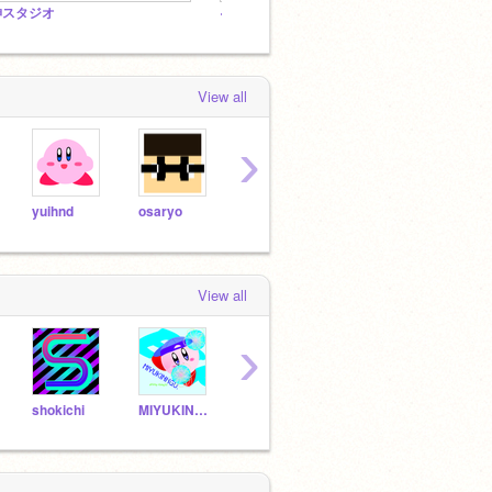
神スタジオ
<企画>scratchの有名人に尊敬している人を聞いてみた!!
View all
›
yuihnd
osaryo
kaikaichama
tadasu
View all
›
shokichi
MIYUKINNGU
gigoa
nekonekousagi