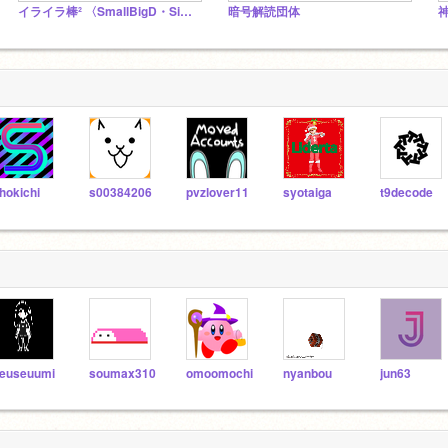
イライラ棒² 〈SmallBigD・Sigma-D〉
暗号解読団体
hokichi
s00384206
pvzlover11
syotaiga
t9decode
euseuumi
soumax310
omoomochi
nyanbou
jun63