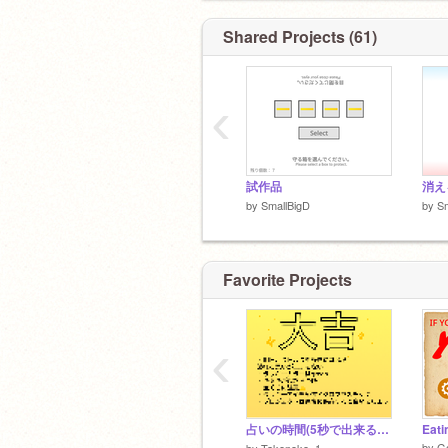
Shared Projects (61)
‹
試作品
by
SmallBigD
by
Sm
Favorite Projects
‹
占いの時間(5秒で出来るよ)
by
G
by
Takenoko_1