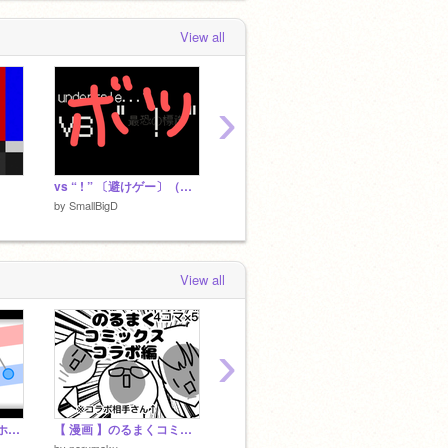
View all
›
vs “ ! ” 〔避けゲー〕（ボツ作品）
【結果発表】棒人間が壁の向こうに行きたいそうです
by
SmallBigD
by
SmallBigD
by
Smal
View all
›
① イライラ棒² 【スマホOK】ver 1.1
【 漫画 】のるまくコミックス コラボ編
えっなんか、ヤバい・・・。
by
norumaku
by
hoshihoshi1
by
andm