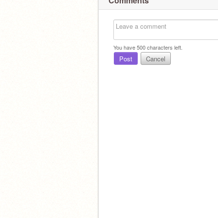
Comments
You have
500
characters left.
Post
Cancel