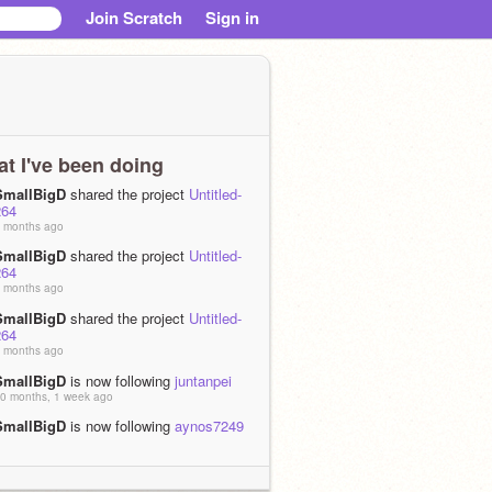
Join Scratch
Sign in
t I've been doing
SmallBigD
shared the project
Untitled-
264
 months ago
SmallBigD
shared the project
Untitled-
264
 months ago
SmallBigD
shared the project
Untitled-
264
 months ago
SmallBigD
is now following
juntanpei
0 months, 1 week ago
SmallBigD
is now following
aynos7249
0 months, 1 week ago
SmallBigD
shared the project
試作品
0 months, 3 weeks ago