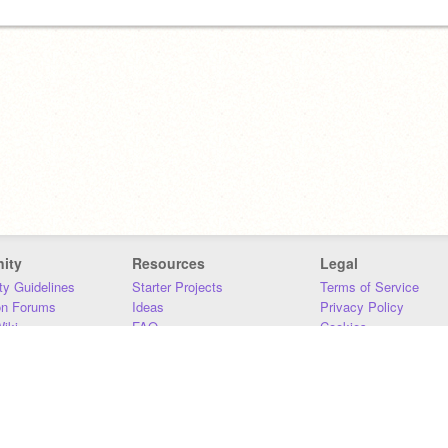
ity
Resources
Legal
y Guidelines
Starter Projects
Terms of Service
on Forums
Ideas
Privacy Policy
iki
FAQ
Cookies
Download
DMCA
Contact Us
DSA Requirements
MIT Accessibility