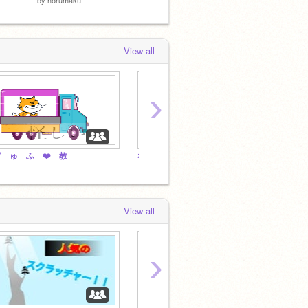
View all
›
ぎ ゅ ふ ❤️ 教
なんでもいれて++!!!!!
View all
›