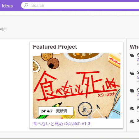
Ideas
ago
Featured Project
Wha
4
4
4
1
食べないと死ぬ×Scratch v1.3
1
1