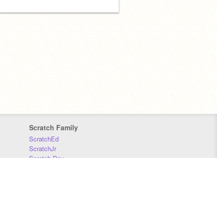
Scratch Family
ScratchEd
ScratchJr
Scratch Day
Scratch Conference
Scratch Foundation