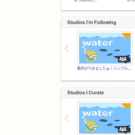
Studios I'm Following
‹
新作ができましたぁ！シンプルなゲームですっ^^【拡散する人は神】
Studios I Curate
‹