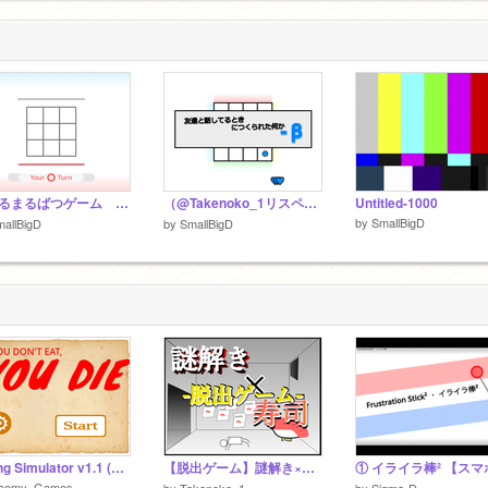
消えるまるばつゲーム 試作品
（@Takenoko_1リスペクト）友達と話してるときにつくられた何か - β
Untitled-1000
by
SmallBigD
allBigD
by
SmallBigD
Eating Simulator v1.1 (English Version)
【脱出ゲーム】謎解き×寿司
oomy_Games
by
Takenoko_1
by
Sigma-D