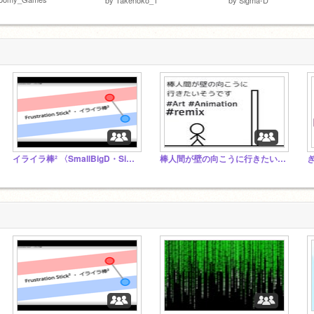
イライラ棒² 〈SmallBigD・Sigma-D〉
棒人間が壁の向こうに行きたいそうです【参加型・リミックス希望】