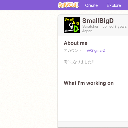
Create
Explore
SmallBigD
Scratcher
Joined
8 years
Japan
About me
アカウント
@Sigma-D
高2になりました‼️
What I'm working on