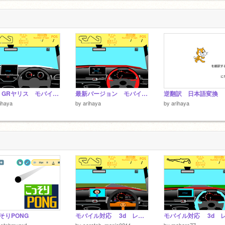
MT GRヤリス モバイル対応 3d レースゲーム ドライビング シミュレーター remix Ver 3.2.1
最新バージョン モバイル対応 3d レースゲーム スープラドライビング シミュレーター remix
逆翻訳 日本語変換
ihaya
by
arihaya
by
arihaya
そりPONG
モバイル対応 3d レースゲーム スープラドライビング シミュレーター
kstnhmyrw1
by
scratch_mania0211
by
maharo77