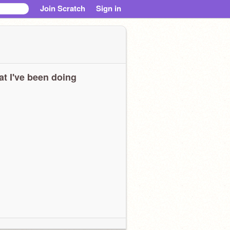
Join Scratch
Sign in
t I've been doing