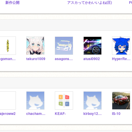
新作公開
アスカってかわいいよね(圧)
F
legoman344
takuro1009
asagonscar
atusi0902
HyperRescueSHO
ajeroww2
chachamaru1
KEAF-
kirboy12345
IS-10