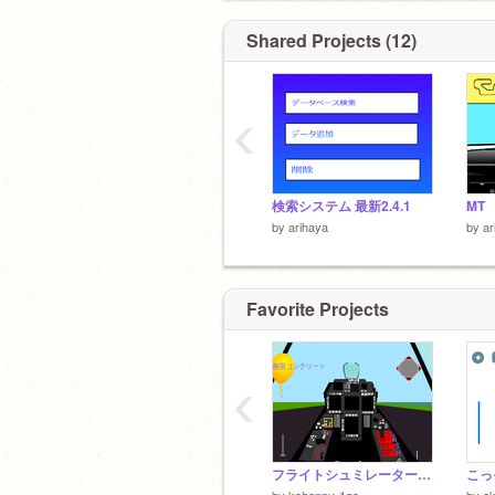
Shared Projects (12)
‹
検索システム 最新2.4.1
by
arihaya
by
ar
Favorite Projects
‹
フライトシュミレーター 3D F-22モバイル対応
こっ
by
kohappy-1go
by
a