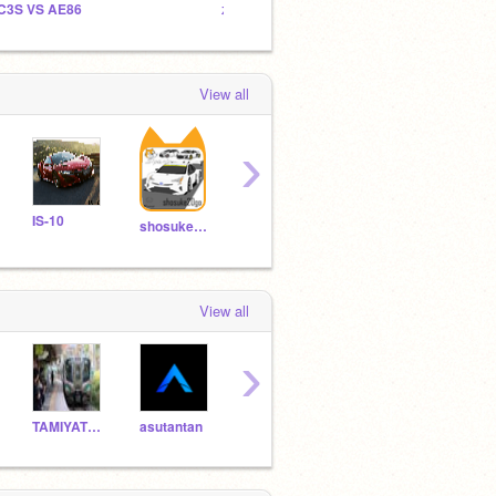
C3S VS AE86
承太郎「クリスマスでイチャツイてるやつは俺が直々にブチのめす」
依頼受
View all
›
IS-10
junyscrach
tentoms-0001
paje
shosuke20go
View all
›
TAMIYATT01
asutantan
Ricchan33
takuro1009