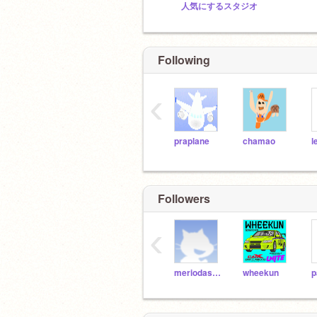
人気にするスタジオ
Following
‹
praplane
chamao
Followers
‹
meriodasudaisuki
wheekun
p