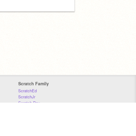
Scratch Family
ScratchEd
ScratchJr
Scratch Day
Scratch Conference
Scratch Foundation