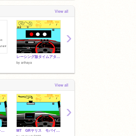
View all
›
レーシング版タイムアタック用 3Dレースゲーム スープラ ドライビング シミュレーター remix
チャット改良版
初めて
by
arihaya
by
arihaya
by
ariha
View all
›
モバイル対応 3d レースゲーム スープラドライビング シミュレーター remix remix
MT GRヤリス モバイル対応 3d レースゲーム ドライビング シミュレーター remix Ver 3.2.1 remix
モバイル対応 GT86 3D Drift
by
abokado7403
by
innpu
by
kabu