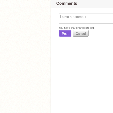
Comments
You have
500
characters left.
Post
Cancel