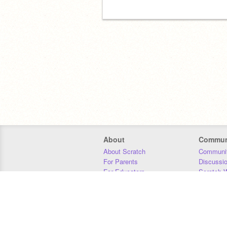
About
Commun
About Scratch
Communit
For Parents
Discussi
For Educators
Scratch W
For Developers
Statistics
Our Team
Donors
Jobs
Donate