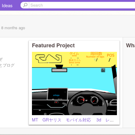
Ideas
, 8 months
ago
Featured Project
Wha
ぞ
とプログ
MT GRヤリス モバイル対応 3d レースゲーム ドライビング シミュレーター remix Ver 3.2.1