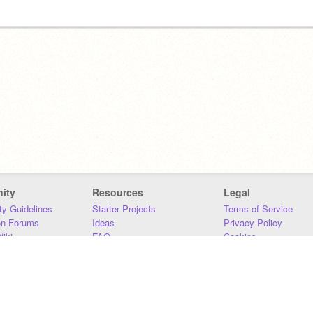
ity
Resources
Legal
y Guidelines
Starter Projects
Terms of Service
on Forums
Ideas
Privacy Policy
iki
FAQ
Cookies
Download
DMCA
Contact Us
DSA Requirements
MIT Accessibility