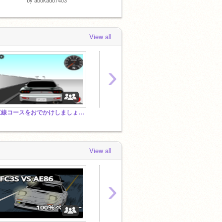
View all
›
直線コースをおでかけしましょスタジオ
３Dレーシングシミュレーター開発
View all
›