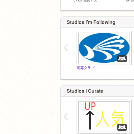
Studios I'm Following
‹
高専クラブ
Studios I Curate
‹