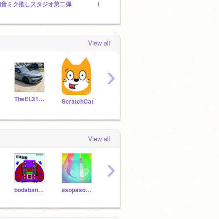
初音ミク推しスタジオ第二弾
fmbiest's follower studio / フォロワー様スタジオ ▶follow plz
ダウサ
View all
›
TheEL31Girl
kotaro0609
SL0015
tako
ScratchCat
View all
›
bodabankusu
asopasomasoto
LeopardGeckoEmperor
garihoso
menn