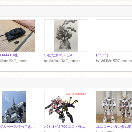
c
2
 YAMATO魂
いただきマンモス
( ◠‿◠ )
by
VeilSide-RX-7_mmmm
eilSide-RX-7_mmmm
by
VeilSide-RX-7_mmmm
ガンダムベース行ってきた！！
バトオペ2 700コスト強襲編
ユニコーンガンダム変身
-_o
by
kurannjk
by
atusi0902