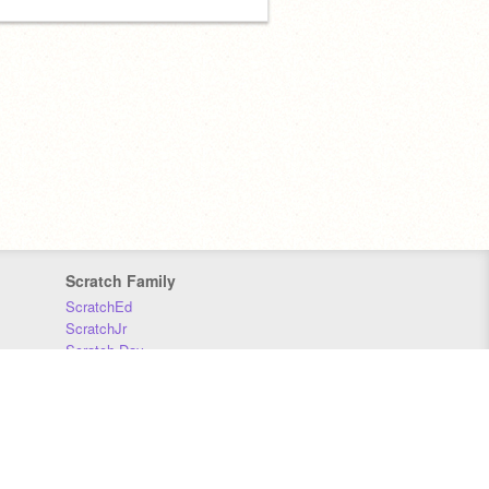
Scratch Family
ScratchEd
ScratchJr
Scratch Day
Scratch Conference
Scratch Foundation