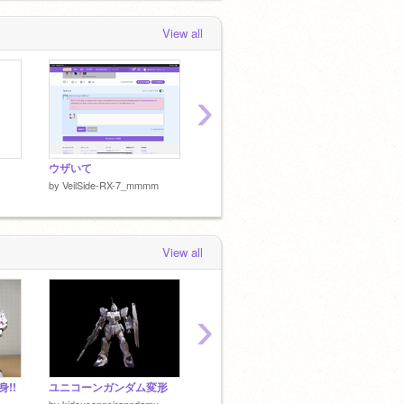
VeilSide-RX-7_mmmm
became a
urator of
▶️ Games
View all
 weeks, 2 days ago
›
ウザいて
Ha??
by
VeilSide-RX-7_mmmm
by
VeilSide-RX-7_mmmm
by
Veil
View all
›
!!
ユニコーンガンダム変形
まだ投稿してなかったガンプラ画像集！2024/06/13時点【ガンダム】【ガンプラ】
初めて
by
kidousennsiranndamu
by
putyamana
by
so-ch