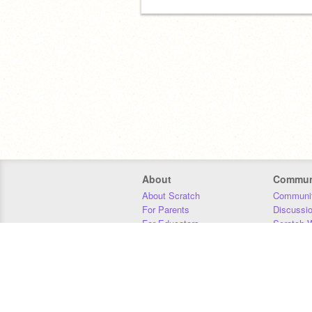
About
Commun
About Scratch
Communit
For Parents
Discussi
For Educators
Scratch W
For Developers
Statistics
Our Team
Donors
Jobs
Donate