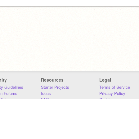
ity
Resources
Legal
y Guidelines
Starter Projects
Terms of Service
on Forums
Ideas
Privacy Policy
iki
FAQ
Cookies
Download
DMCA
Contact Us
DSA Requirements
MIT Accessibility