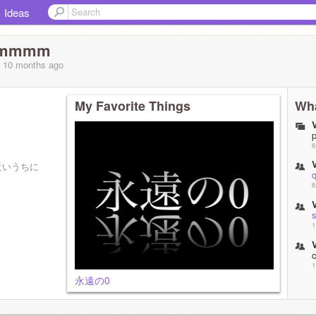
Ideas
7_mmmm
, 10 months
ago
My Favorite Things
Wha
。
6
近いうちに
6
45
1
c
1
暇人で
永遠の0
1
す！