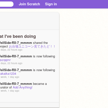
Join Scratch
Sign in
t I've been doing
VeilSide-RX-7_mmmm
shared the
project
お台場ユニコーン見てきたど！！
 days, 22 hours ago
VeilSide-RX-7_mmmm
is now following
qszqqmr
 days, 22 hours ago
VeilSide-RX-7_mmmm
is now following
sakaika1234
 week, 1 day ago
VeilSide-RX-7_mmmm
became a
urator of
Add Anything!
 week, 1 day ago
VeilSide-RX-7_mmmm
is now following
kawamori0507
 week, 1 day ago