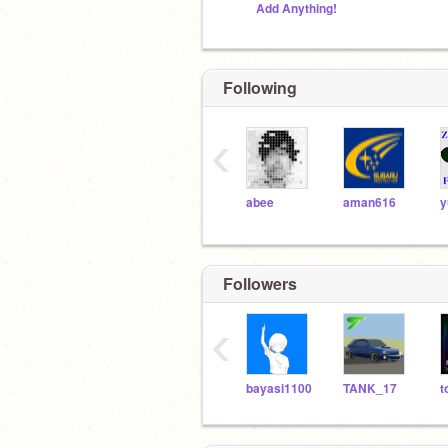
Add Anything!
Following
‹
abee
aman616
y
Followers
‹
bayasi1100
TANK_17
t