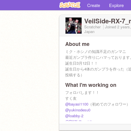
Create
Explore
VeilSide-RX-
Scratcher
Joined
2 years
Japan
About me
ミク・ホシノの知識不足のガンマニ
最近ガンプラ作りにハマっております
誕生日3月12日！！
誕生日から4体のガンプラを作った（
投稿する）
What I'm working on
YouTubeアカウント
http://www.youtube.com/
フォロバします！！
@yuyunon_5
すく友
サブ垢
@bayasi1100
（初めてのフォロワー）
@MIKU39NEGI
@yukinodesu0
高一の絵を描くことがそこそこ好きな
@loabby-2
す。
@RX7fd3sspiritr
注意）時々、一人称がおかしくなりま
@Us0228luigilove