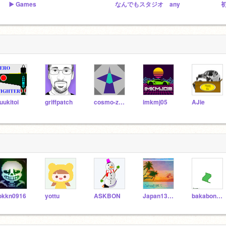
▶️ Games
なんでもスタジオ any
uukitoi
griffpatch
cosmo-zero
imkmj05
AJie
okkn0916
yottu
ASKBON
Japan130422
bakabonnnpapa