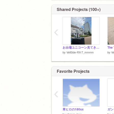
@7U5UK3
@flower_413
Shared Projects (100+)
@taiyakieeeeee
@bokudayobokudesu
@starchanting
‹
@scratch-816
@
@
お台場ユニコーン見てきたど！！
The
by
VeilSide-RX-7_mmmm
by
V
Favorite Projects
‹
草ヒロの180sx
by
chaser_lovu
by
-a