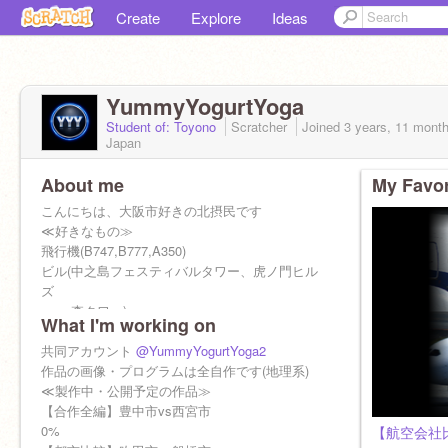
Create
Explore
Ideas
YummyYogurtYoga
Student of: Toyono
Scratcher
Joined
3 years, 11 mont
Japan
About me
My Favor
こんにちは、大阪市好きの北摂民です
≪好きなもの≫
飛行機(B747,B777,A350)
ビル(中之島フェスティバルタワー、虎ノ門ヒル
ズ
森タワー)
What I'm working on
≪趣味≫
飛行機・ビルの撮影
共同アカウント
@YummyYogurtYoga2
都市比較、地理系
作品の画像・プログラムは全自作です(地理系)
好きなことを調べまくる
≪製作中・公開予定の作品≫
【合作全編】豊中市vs西宮市
0%
【航空会社比