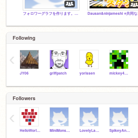
フォロワーグラフを作ります。※スタジオのキュレーターになれない方は、とりあえず説明欄を見てください
Dausa
Following
‹
JY06
griffpatch
yorissen
mickey480713
Followers
‹
HelloWorldIkeda
MiniMonsterMunch
LovelyLampshadeLeaf
SpikeyAnimalFriend