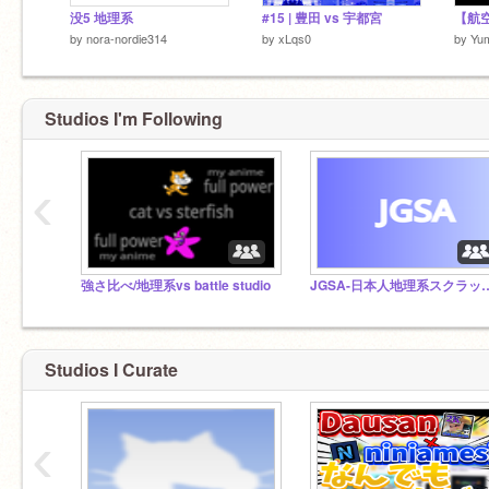
没5 地理系
#15 | 豊田 vs 宇都宮
by
nora-nordie314
by
xLqs0
by
Yu
Studios I'm Following
‹
強さ比べ/地理系vs battle studio
JGSA-日本人地理系
Studios I Curate
‹