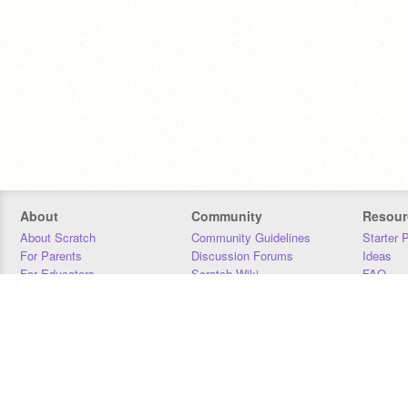
About
Community
Resour
About Scratch
Community Guidelines
Starter 
For Parents
Discussion Forums
Ideas
For Educators
Scratch Wiki
FAQ
For Developers
Statistics
Downloa
Our Team
Contact
Donors
Jobs
Donate