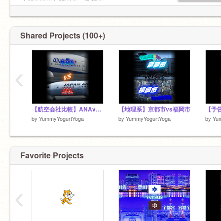
【都市比較】吹田市vs船橋市
2%
【都市比較】伊丹市vs成田市
0%
Shared Projects (100+)
≪スク友≫
@LittlePenguinLab
@ruisakuragi2
‹
@ParuPic
@yuto0413
【航空会社比較】ANAvsJAL
【地理系】京都市vs福岡市
by
YummyYogurtYoga
by
YummyYogurtYoga
by
Yu
Favorite Projects
‹