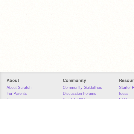
About
Community
Resour
About Scratch
Community Guidelines
Starter 
For Parents
Discussion Forums
Ideas
For Educators
Scratch Wiki
FAQ
For Developers
Statistics
Downloa
Our Team
Contact
Donors
Jobs
Donate