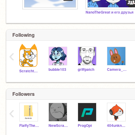
NanoTheGreat и его друзья
Following
‹
bubble103
griffpatch
Camera_Plus
Scratchteam
Followers
‹
FlaffyTheBest
NewScratchPapayrus
ProgOpt
404unknown404