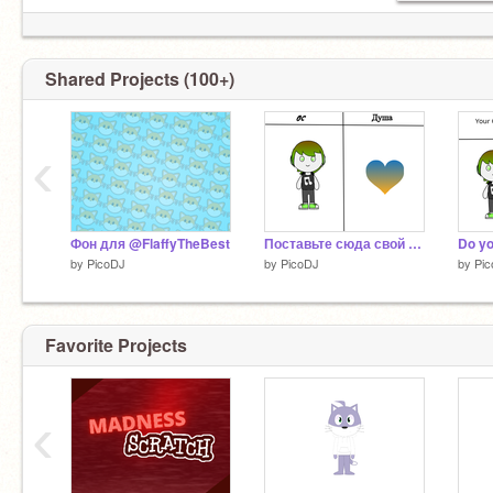
Shared Projects (100+)
‹
Фон для @FlaffyTheBest
Поставьте сюда свой ОС и я нарисую вашу душу! remix
by
PicoDJ
by
PicoDJ
by
Pi
Favorite Projects
‹