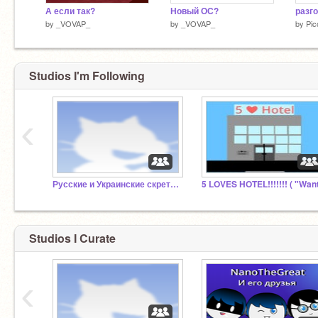
А если так?
Новый ОС?
разг
by
_VOVAP_
by
_VOVAP_
by
Pi
Studios I'm Following
‹
Русские и Украинские скретчеры сюда!
Studios I Curate
‹