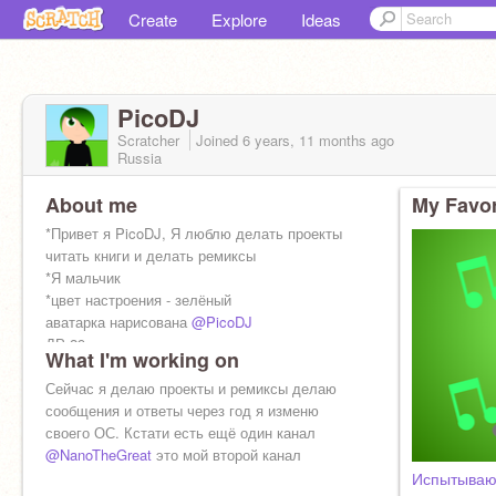
Create
Explore
Ideas
PicoDJ
Scratcher
Joined
6 years, 11 months
ago
Russia
About me
My Favor
*Привет я PicoDJ, Я люблю делать проекты
читать книги и делать ремиксы
*Я мальчик
*цвет настроения - зелёный
аватарка нарисована
@PicoDJ
ДР 29 августа
What I'm working on
Сейчас я делаю проекты и ремиксы делаю
сообщения и ответы через год я изменю
своего ОС. Кстати есть ещё один канал
@NanoTheGreat
это мой второй канал
Испытываю 