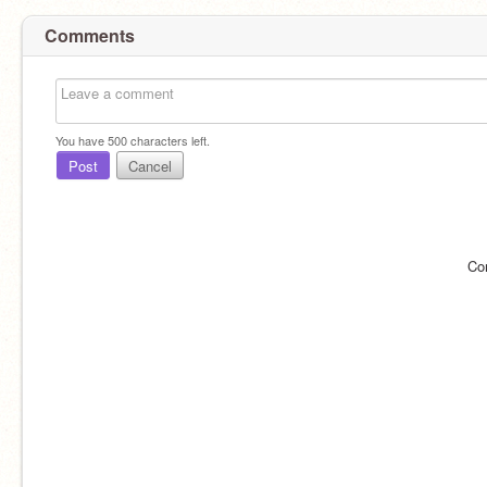
Comments
You have
500
characters left.
Post
Cancel
Co