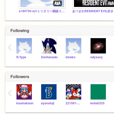
s180730-nのミリタリー雑談スタジオ
あつまれRESIDENT EVIL好
Following
‹
R-Type
Danhanado
kinoko
odyssey
Followers
‹
koumakann
ayanofuji
221081-mishima
keita0325