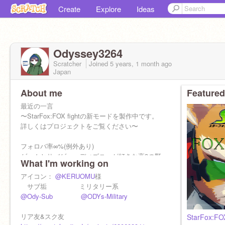
Create
Explore
Ideas
Odyssey3264
Scratcher
Joined
5 years, 1 month
ago
Japan
About me
Featured
最近の一言
〜StarFox:FOX fightの新モードを製作中です。
詳しくはプロジェクトをご覧ください〜
フォロバ率∞%(例外あり)
ゲームとサバゲー、ディズニーが好きな高3の野
What I'm working on
郎です。選挙権を持っています。この国も終い
や
アイコン：
@KERUOMU
様
サブ垢 ミリタリー系
@Ody-Sub
@ODYs-Military
リア友&スク友
StarFox:F