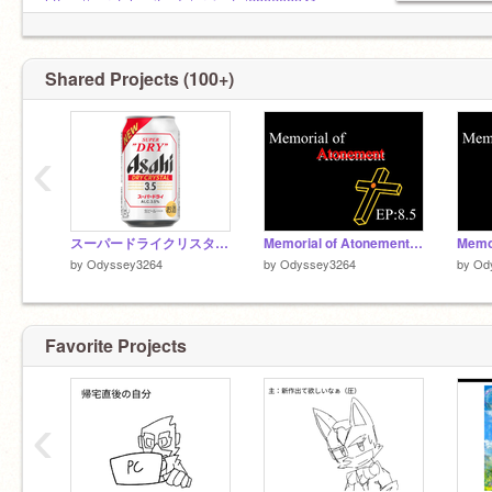
https://scratch.mit.edu/projects/680608941
Shared Projects (100+)
‹
スーパードライクリスタルの声真似
Memorial of Atonement 第八章外伝
by
Odyssey3264
by
Odyssey3264
by
Od
Favorite Projects
‹