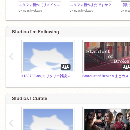
スタフォ新作（リメイクだけど）おめでとう！
スタフォ新作まだですか？
by
nyashi-okayu
by
nyashi-okayu
by
ora
Studios I'm Following
‹
s180730-nのミリタリー雑談スタジオ
Stardust o
Studios I Curate
‹