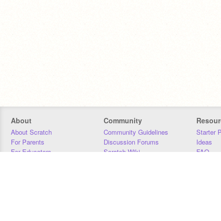
About
Community
Resour
About Scratch
Community Guidelines
Starter 
For Parents
Discussion Forums
Ideas
For Educators
Scratch Wiki
FAQ
For Developers
Statistics
Downloa
Our Team
Contact
Donors
Jobs
Donate