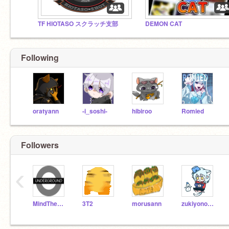
TF HIOTASO スクラッチ支部
DEMON CAT
Following
oratyann
-i_soshi-
hibiroo
Romied
Followers
‹
MindTheGap-LONDON
3T2
morusann
zukiyonokaze