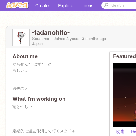
Create
Explore
Ideas
-tadanohito-
Scratcher
Joined
3 years, 3 months
ago
Japan
About me
Featured
から死んだ はずだった
らしいよ
過去の人
What I'm working on
割と忙しい
TF HIOTASO所属
僕をみていてね
最愛の「 ファタール 」
定期的に過去作消して行くスタイル
- 改造 - Re