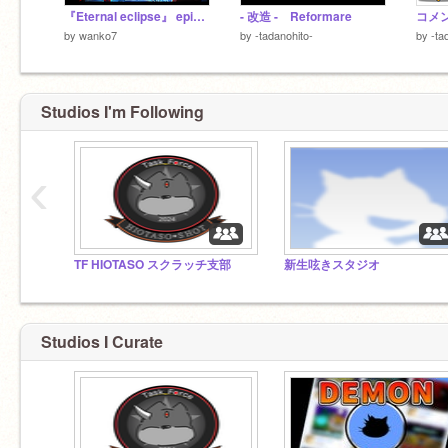
最後のイケメンを除いて全員フォロー必須
『Eternal eclipse』 episode 0 - Prologue -
- 改造 - Reformare
コメン
by
wanko7
by
-tadanohito-
by
-ta
Studios I'm Following
‹
TF HIOTASO スクラッチ支部
新生呟きスタジオ
Studios I Curate