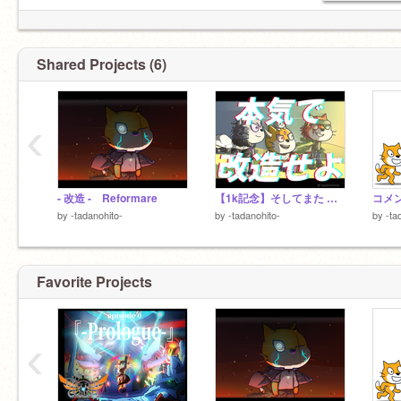
たこやきです
Shared Projects (6)
元
エムエスでもあり、まさみ兄でもあります。
@Mr-msm2
‹
「師匠」
@wanko7
「たんぽぽ」
@nemutaris
- 改造 - Reformare
【1k記念】そしてまた 朝日が昇る #猫改造
コメン
by
-tadanohito-
by
-tadanohito-
by
-ta
【罪人達⬇︎】
「親友」
@oratyann
「大先生」
Favorite Projects
@hibiroo
「姉御」
@Romied
‹
「イケメン」
@-i_soshi-
⬆︎⬆︎⬆︎⬆︎⬆︎