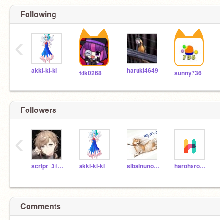
Following
‹
akki-ki-ki
haruki4649
tdk0268
sunny736
Followers
‹
script_3141592
akki-ki-ki
sibainunokoma
haroharo-taikyou-2
Comments