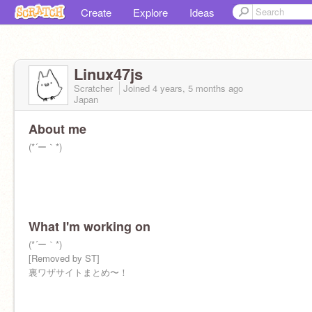
Create
Explore
Ideas
Linux47js
Scratcher
Joined
4 years, 5 months
ago
Japan
About me
(*´ー｀*)
What I'm working on
(*´ー｀*)
[Removed by ST]
裏ワザサイトまとめ〜！