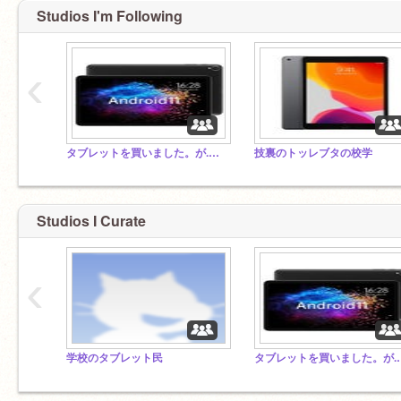
Studios I'm Following
‹
タブレットを買いました。が.っ.こ.う
技裏のトッレブタの校学
Studios I Curate
‹
学校のタブレット民‍
タブレットを買