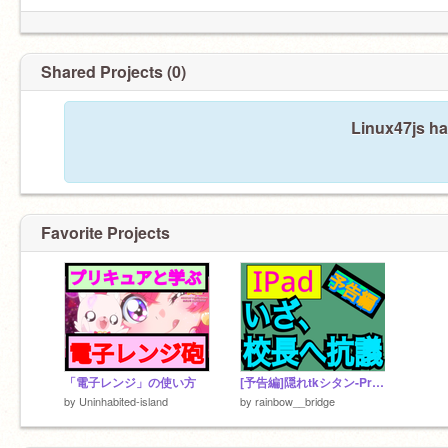
Shared Projects (0)
Linux47js ha
Favorite Projects
「電子レンジ」の使い方
[予告編]隠れtkシタン-Protestant remix
by
Uninhabited-island
by
rainbow__bridge