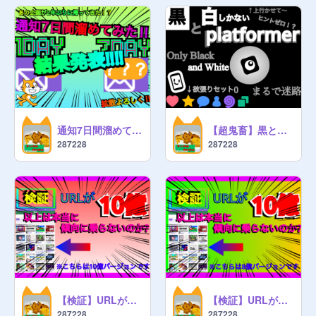
通知7日間溜めてみた⁉️ 結果発表‼︎
【超鬼畜】黒と白しかないプラットフォーマー Platformer only Black and White
287228
287228
【検証】URLが10億以上は本当に傾向に乗らないのか？ 10億バージョン
【検証】URLが10億以上は本当に傾向に乗らないのか？ 8億バージョン
287228
287228