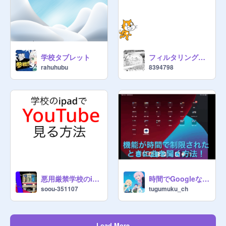
学校タブレット
フィルタリング回避方法
rahuhubu
8394798
悪用厳禁学校のipadの裏技
時間でGoogleなどが規制された時に曲を聞く方法！
soou-351107
tugumuku_ch
Load More