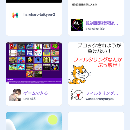
haroharo-taikyou-2
規制回避捜索隊＜拡散希望＞
kokoko1031
ゲームできる
フィルタリング回避サイト！~再共有編~
unko45
watasorasyatyou