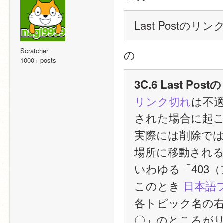
Last Post
Scratcher
の
1000+ posts
3C.6 Last 
リンク切れ
は不適
された場合に起
実際には削除ではな
場所に移動され
いわゆる「403
このとき 
日本語
各トピック名の
〇」のところが