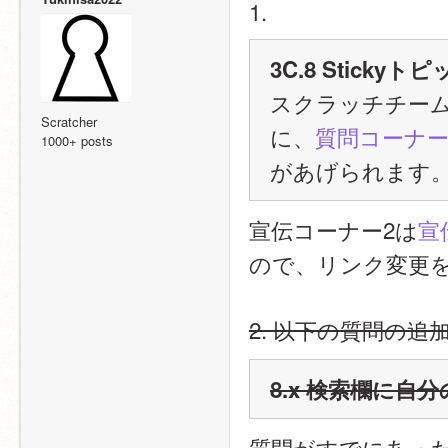
1.
3C.8 Stick
スクラッチチー
Scratcher
に、
質問コーナー
1000+ posts
があげられます
宣伝コーナー2は
宣
ので、リンク変更
2. 以下の質問の
8.x 検索欄に
質問がすでにあっ