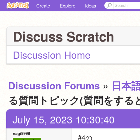
Create
Explore
Ideas
Discuss Scratch
Discussion Home
Discussion Forums
»
日本
る質問トピック(質問をする
July 15, 2023 10:30:40
nagi9999
#4の