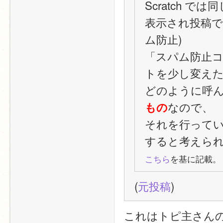
Scratch 
表示され投稿で
ム防止)
「スパム防止
トを少し変え
どのように呼
なので、
もの
それを行って
すると考えら
こちら
を基に記載。
(
元投稿
)
これはトピ主さんの