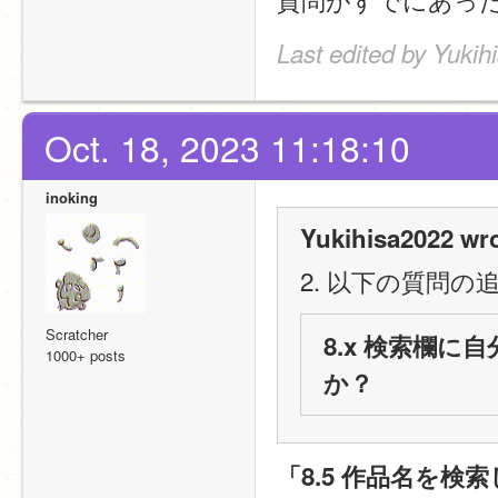
Last edited by Yukih
Oct. 18, 2023 11:18:10
inoking
Yukihisa2022 wro
2. 以下の質問
Scratcher
8.x 検索欄
1000+ posts
か？
「8.5 作品名を