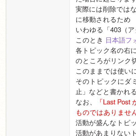
実際には削除ではなく
に移動されるため
いわゆる「403（
このとき 
日本語フ
各トピック名の右
のところがリンク
このままでは使い
そのトピックにダミー
止」などと書かれ
なお、
「Last P
ものではありませ
活動が盛んなトピ
活動があまりないト