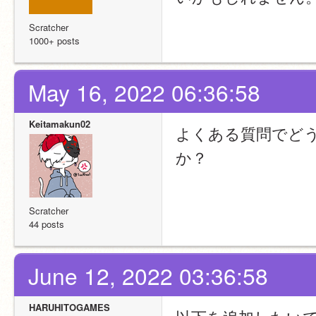
Scratcher
1000+ posts
May 16, 2022 06:36:58
Keitamakun02
よくある質問でど
か？
Scratcher
44 posts
June 12, 2022 03:36:58
HARUHITOGAMES