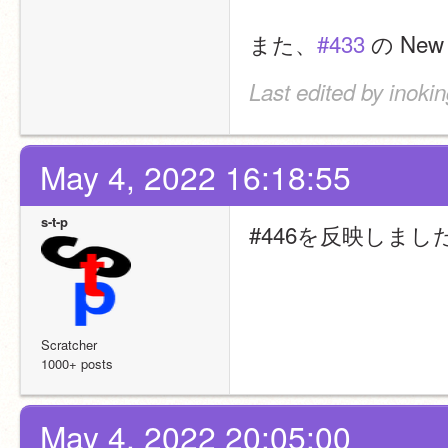
また、
#433
 の N
Last edited by inoki
May 4, 2022 16:18:55
s-t-p
#446を反映しまし
Scratcher
1000+ posts
May 4, 2022 20:05:00