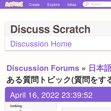
Create
Explore
Ideas
Discuss Scratch
Discussion Home
Discussion Forums
»
日本
ある質問トピック(質問をす
April 16, 2022 23:39:52
inoking