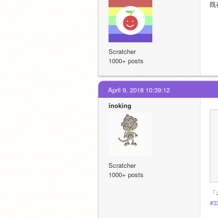
既
Scratcher
1000+ posts
April 9, 2018 10:39:12
inoking
Scratcher
1000+ posts
「
#3