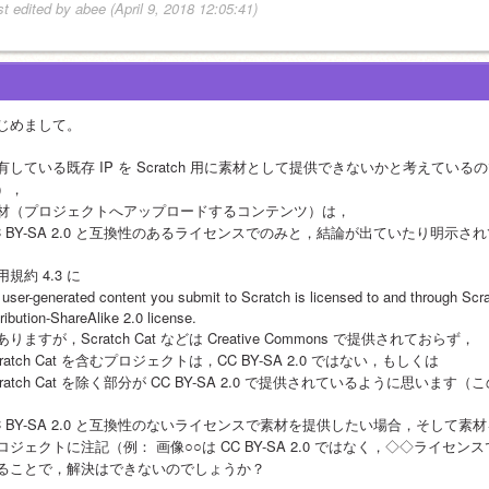
st edited by abee (April 9, 2018 12:05:41)
じめまして。
有している既存 IP を Scratch 用に素材として提供できないかと考えて
），
材（プロジェクトへアップロードするコンテンツ）は，
C BY-SA 2.0 と互換性のあるライセンスでのみと，結論が出ていたり明示
用規約 4.3 に
l user-generated content you submit to Scratch is licensed to and through Sc
ribution-ShareAlike 2.0 license. 
ありますが，Scratch Cat などは Creative Commons で提供されておらず，
cratch Cat を含むプロジェクトは，CC BY-SA 2.0 ではない，もしくは
cratch Cat を除く部分が CC BY-SA 2.0 で提供されているように思い
C BY-SA 2.0 と互換性のないライセンスで素材を提供したい場合，そして素
ロジェクトに注記（例： 画像○○は CC BY-SA 2.0 ではなく，◇◇ライセ
ることで，解決はできないのでしょうか？