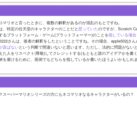
コマリオと言ったときに、複数の解釈があるのが混乱のもとですね。
は、特定の任天堂のキャラクターのことだと
思っていた
のですが、Scratc
するプラットフォーム・ゲーム(プラットフォーマー)のことを
指している場合
o2222さんは、後者の解釈をしたということですね。その場合、apple502j
が及ばない
という判断で間違いないと思います。ただし、法的に問題がない
えた人をリスペクト(尊敬)してクレジットする(もともと誰のアイデアかを書
解を避けるために、面倒でもどちらを指しているか書いたほうよいかもしれ
？スーパーマリオシリーズの方にもネコマリオなるキャラクターがいるの？