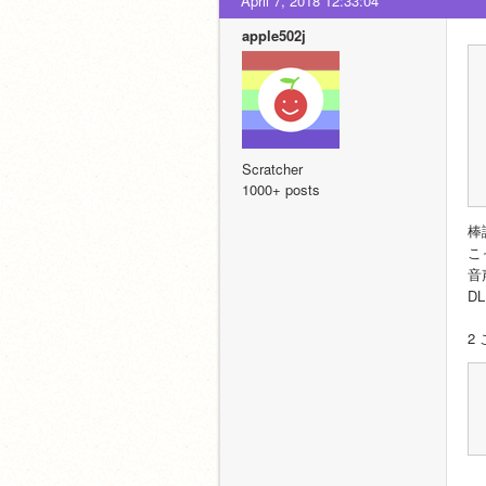
April 7, 2018 12:33:04
apple502j
Scratcher
1000+ posts
棒
こ
音
D
2