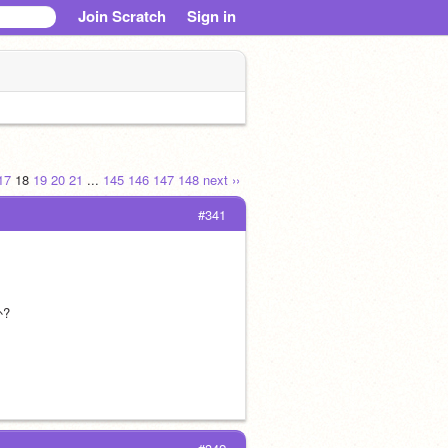
Join Scratch
Sign in
17
18
19
20
21
...
145
146
147
148
next ››
#341
?