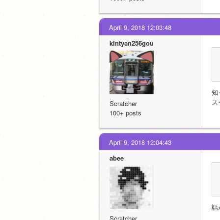
April 9, 2018 12:03:48
kintyan256gou
知
ス
Scratcher
100+ posts
April 9, 2018 12:04:43
abee
話
Scratcher