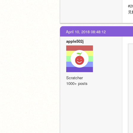
#
見
April 10, 2018 08:48:12
apple502j
Scratcher
1000+ posts