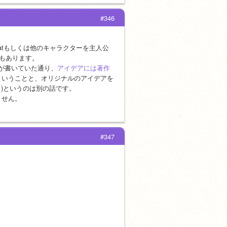
#346
h Catもしくは他のキャラクターを主人公
もあります。
さんが書いていた通り、
アイデアには著作
ということと、オリジナルのアイデアを
く)というのは別の話です。
ません。
#347