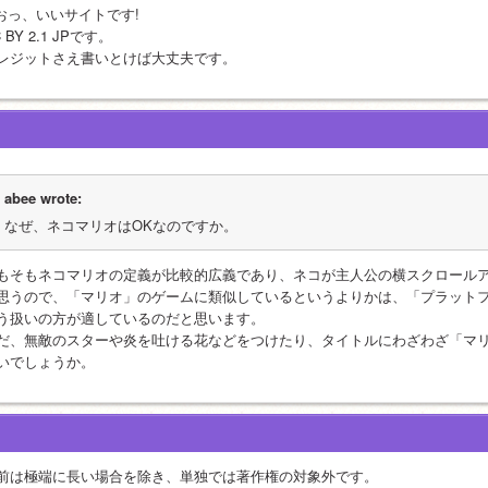
 おっ、いいサイトです!
 BY 2.1 JPです。
レジットさえ書いとけば大丈夫です。
abee wrote:
なぜ、ネコマリオはOKなのですか。
もそもネコマリオの定義が比較的広義であり、ネコが主人公の横スクロール
思うので、「マリオ」のゲームに類似しているというよりかは、「プラット
う扱いの方が適しているのだと思います。
だ、無敵のスターや炎を吐ける花などをつけたり、タイトルにわざわざ「マ
いでしょうか。
前は極端に長い場合を除き、単独では著作権の対象外です。