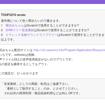
TOUFU210 wrote:
著作権について色々聞きたいので書きます。
1　
棒読みちゃん
はScratchで使用することができますか?
2　
SHWフリー音楽素材
はScratchで使用することができますか?
3　
クラシック名曲サウンドライブラリー
はScratchで使用することができま
以上です。
読みちゃん配信サイトは 
http://chi.usamimi.info/Program/Application/Bouyom
っちです。softonicは危険。
声ファイルDLLの音声使用規定がないのでアウトです。
LLの規定を継承するとしてもアウト。
 この規定が、ひっかかります
「音楽素材」としての再販・転売はご遠慮下さい。
　「素材として販売すること」のみ、とさせてください。
　それ以外の商用利用・製品収録利用などはALL OKです。