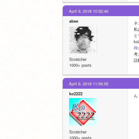
April 9, 2018 10:52:40
abee
ネ
私
と
k
権
考
Scratcher
誤
1000+ posts
April 9, 2018 11:56:55
ko2222
ん
Scratcher
1000+ posts