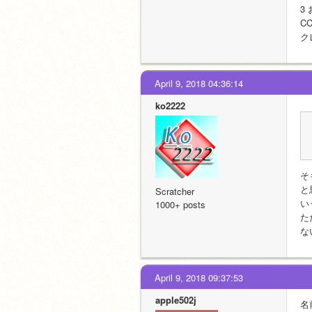
3
CC
ク
April 9, 2018 04:36:14
ko2222
そ
と
Scratcher
い
1000+ posts
た
な
April 9, 2018 09:37:53
apple502j
名