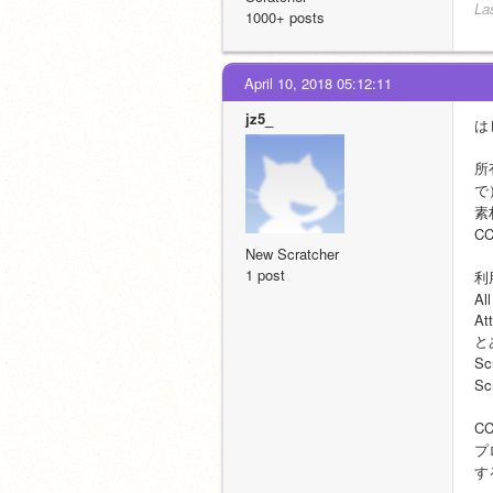
La
1000+ posts
April 10, 2018 05:12:11
jz5_
は
所
で
素
C
New Scratcher
1 post
利
Al
Att
と
S
S
C
プ
す