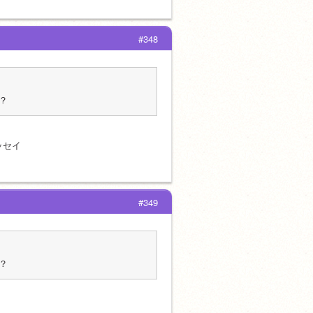
#348
？
ッセイ
#349
？