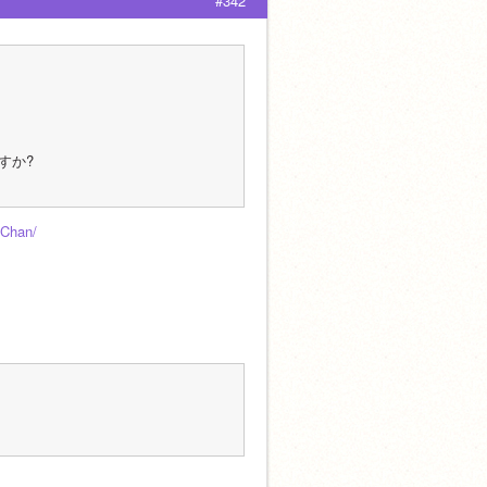
#342
すか?
iChan/