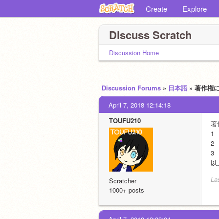
Create
Explore
Discuss Scratch
Discussion Home
Discussion Forums
»
日本語
» 著作
April 7, 2018 12:14:18
TOUFU210
著
1
2
3
以
La
Scratcher
1000+ posts