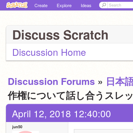
Create
Explore
Ideas
Discuss Scratch
Discussion Home
Discussion Forums
»
日本
作権について話し合うスレ
April 12, 2018 12:40:00
jun50