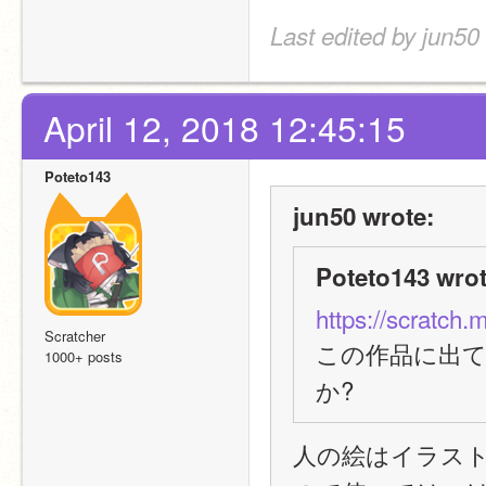
Last edited by jun50
April 12, 2018 12:45:15
Poteto143
jun50 wrote:
Poteto143 wrot
https://scratch.
Scratcher
この作品に出
1000+ posts
か?
人の絵はイラスト