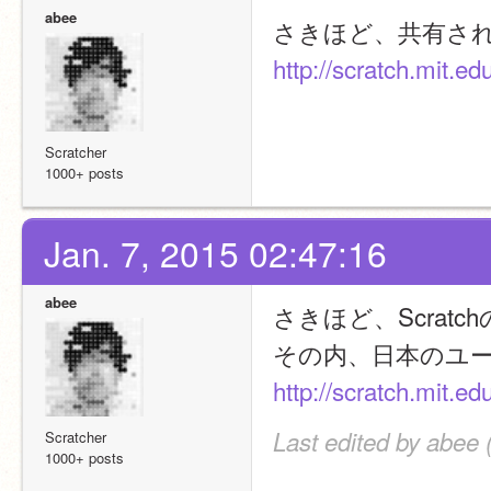
abee
さきほど、共有された
http://scratch.mit.edu
Scratcher
1000+ posts
Jan. 7, 2015 02:47:16
abee
さきほど、Scrat
その内、日本のユー
http://scratch.mit.edu
Last edited by abee 
Scratcher
1000+ posts