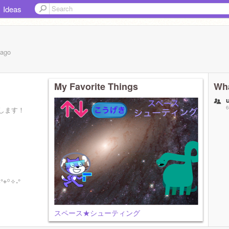
Ideas
ago
My Favorite Things
Wha
6
します！
°⌖꙳✧˖°
スペース★シューティング