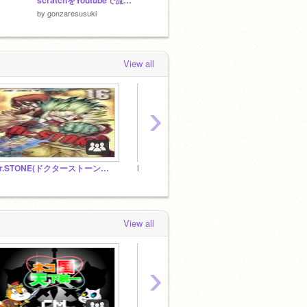
scratchをYoutubeで流れてくる広告風にしてみた④
魔のパンドラ meme
by
gonzaresusuki
by
Ruin-demise-dragon
by
e-har
View all
›
Dr.STONE(ドクターストーン）ファンクラブ！拡散希望
NyantyuGOの解説・チュートリアル集！
(笑)
View all
›