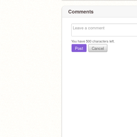
Comments
You have
500
characters left.
Post
Cancel