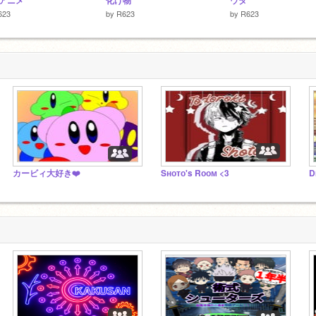
アニメ
化け物
ウタ
623
by
R623
by
R623
カービィ大好き❤️
Sʜᴏᴛᴏ's Rᴏᴏᴍ <3