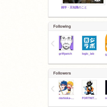
雑学・豆知識のこと
Following
‹
griffpatch
logic_lab
S
Followers
‹
nishioka-nishioka
FORTNITEGAN
r