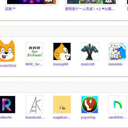
拡散™︎
新呪術ゲーム完成！⭐と❤お願いします！（術式シューターズ公式スタジオ）
NHK_for_School
masup99
maicroft
kekelolo
cratchCat
edioutti-
kazukun2010
sugakanbotyoukan
yuyuring
nanihihinununu