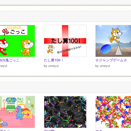
atch鬼ごっこ
たし算100！
☆ジャンプゲーム☆
meyui
by
umeyui
by
umeyui