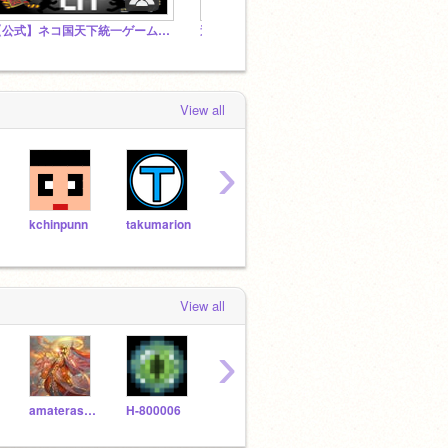
【公式】ネコ国天下統一ゲームスタジオ
週刊少年ジャンプ漫画の雑学 公式スタジオ
View all
›
kchinpunn
takumarion
kakerunba
norumaku
View all
›
amaterasu_omikami
H-800006
oharukiabiko
timakura