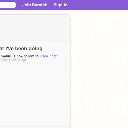
Join Scratch
Sign in
t I've been doing
umeyui
is now following
urara_1121
 days, 18 hours ago