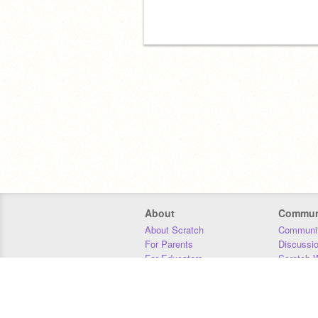
About
Commun
About Scratch
Communit
For Parents
Discussi
For Educators
Scratch W
For Developers
Statistics
Our Team
Donors
Jobs