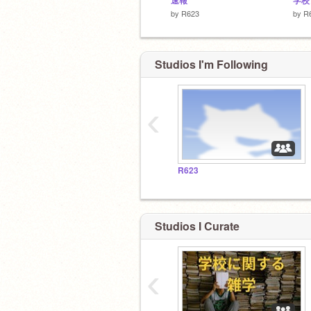
速報
学校
by
R623
by
R
Studios I'm Following
‹
R623
Studios I Curate
‹