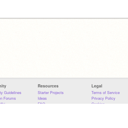
ity
Resources
Legal
y Guidelines
Starter Projects
Terms of Service
on Forums
Ideas
Privacy Policy
iki
FAQ
Cookies
Download
DMCA
Contact Us
DSA Requirements
MIT Accessibility