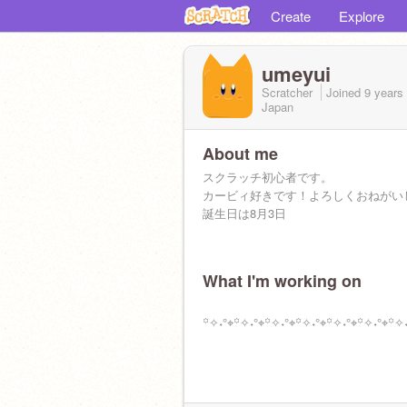
Create
Explore
umeyui
Scratcher
Joined
9 years
Japan
About me
スクラッチ初心者です。
カービィ好きです！よろしくおねがい
誕生日は8月3日
What I'm working on
꙳✧˖°⌖꙳✧˖°⌖꙳✧˖°⌖꙳✧˖°⌖꙳✧˖°⌖꙳✧˖°⌖꙳✧˖