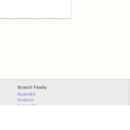
Scratch Family
ScratchEd
ScratchJr
Scratch Day
Scratch Conference
Scratch Foundation