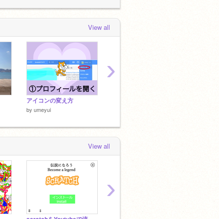
View all
›
アイコンの変え方
アカウント作り方！
by
umeyui
by
umeyui
by
umey
View all
›