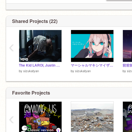
Shared Projects (22)
‹
The Kid LAROI, Justin Bieber - STAY【神曲】
マーシャルマキシマイザー remix
前前
by
sizukatyan
by
sizukatyan
by
siz
Favorite Projects
‹