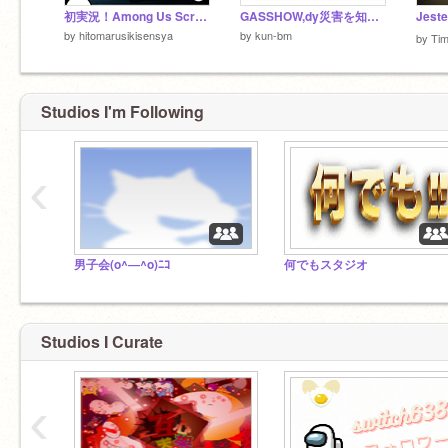
初実況！Among Us Scratch実況〈拡散希望〉
GASSHOW,dy災害を知らない子供たち
by
hitomarusikisensya
by
kun-bm
by
Ti
Studios I'm Following
‹
男子会(o^―^o)ﾆｺ
何でもスタジオ
Studios I Curate
‹