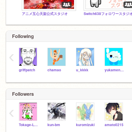
アニメ互心天架公式スタジオ
Switch638フォロワースタジ
Following
‹
griffpatch
chamao
u_kkkk
yukamenseki
Followers
‹
Tokage-Love
kun-bm
kuromizuki
amato0215