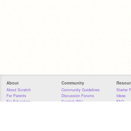
About
Community
Resour
About Scratch
Community Guidelines
Starter 
For Parents
Discussion Forums
Ideas
For Educators
Scratch Wiki
FAQ
For Developers
Statistics
Downloa
Our Team
Contact
Donors
Jobs
Donate