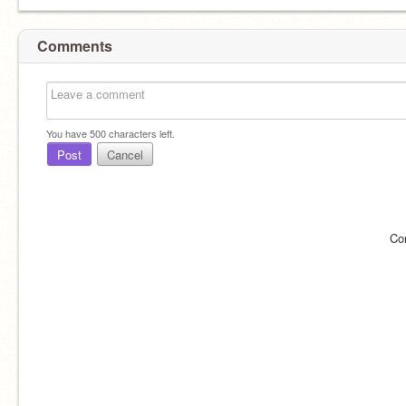
Comments
You have
500
characters left.
Post
Cancel
Co