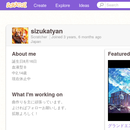
Create
Explore
Ideas
sizukatyan
Scratcher
Joined
3 years, 6 months
ago
Japan
About me
Featured
誕生日8月16日
血液型Ｂ
中2,14歳
現在休止中
What I'm working on
曲作りを主に頑張っています。
よければフォローお願いします。
拡散よろしく！
グランドエ