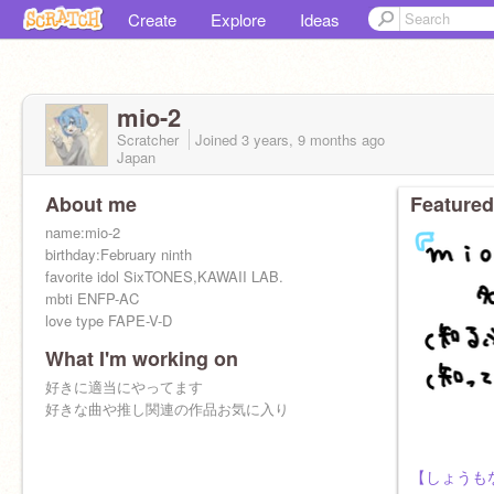
Create
Explore
Ideas
mio-2
Scratcher
Joined
3 years, 9 months
ago
Japan
About me
Featured
name:mio-2
birthday:February ninth
favorite idol SixTONES,KAWAII LAB.
mbti ENFP-AC
love type FAPE-V-D
What I'm working on
タメ◎
無差別フォロー◎
好きに適当にやってます
宣伝◯
好きな曲や推し関連の作品お気に入り
スタジオ招待△（大歓迎だけど多分なにもしな
い)
【しょうも