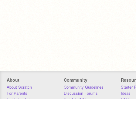
About
Community
Resour
About Scratch
Community Guidelines
Starter 
For Parents
Discussion Forums
Ideas
For Educators
Scratch Wiki
FAQ
For Developers
Statistics
Downloa
Our Team
Contact
Donors
Jobs
Donate