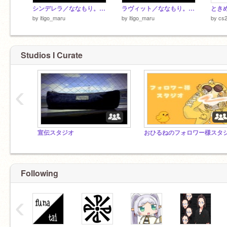
シンデレラ／ななもり。【歌ってみた】
ラヴィット／ななもり。【歌ってみた】
by
itigo_maru
by
itigo_maru
by
cs
Studios I Curate
‹
宣伝スタジオ
Following
‹