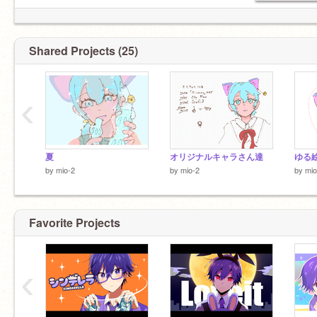
@anzu-tubaki
：
@M-H_A-T
@nekosandayon
：
@-maro
LJC
無言フォローあり
フォロバします
Shared Projects (25)
コメ返します
気づかなかったらごめんなさい
‹
アイコンは
@ka-_-ru
様に描いていただきました
かわちこい♡
夏
オリジナルキャラさん達
ゆる
by
mio-2
by
mio-2
by
mio
Favorite Projects
‹