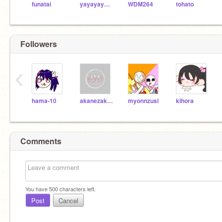
funatai
yayayaya88
WDM264
tohato
Followers
‹
hama-10
akanezaki-mu-
myonnzusi
kihora
Comments
You have
500
characters left.
Post
Cancel