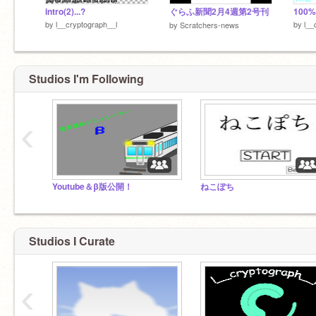
intro(2)...?
ぐらふ新聞2月4週第2号刊
100%
by
l__cryptograph__l
by
l__
by
Scratchers-news
Studios I'm Following
‹
Youtube＆β版公開！
ねこぽち
Studios I Curate
‹