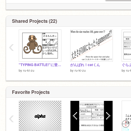
Shared Projects (22)
‹
"TYPING BATTLE!"に登場するモンスター
がんばれ！catくん
by
ru-ki-zu
by
ru-ki-zu
by
ru-
Favorite Projects
‹