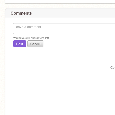
Comments
You have
500
characters left.
Post
Cancel
Co