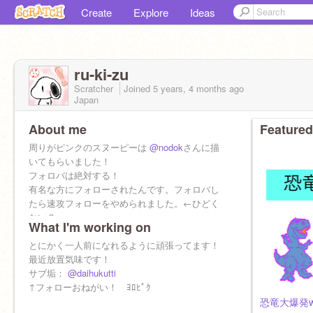
Create
Explore
Ideas
ru-ki-zu
Scratcher
Joined
5 years, 4 months
ago
Japan
About me
Featured
周りがピンクのスヌーピーは
@nodok
さんに描
いてもらいました！
フォロバは絶対する！
有名な方にフォローされたんです。フォロバし
たら速攻フォローをやめられました。←ひどく
ない？
What I'm working on
スヌーピー大好き！野球もやってます！
ルーさんって呼んでくださいねっ！
とにかく一人前になれるように頑張ってます！
最近放置気味です！
最近、テスト勉強頑張ってます★(なのでスクラ
サブ垢：
@daihukutti
ッチは全然できません(;^^)...)
↑フォローおねがい！ ﾖﾛﾋﾟｸ
恐竜大爆発w