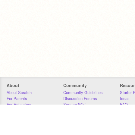
About
Community
Resour
About Scratch
Community Guidelines
Starter 
For Parents
Discussion Forums
Ideas
For Educators
Scratch Wiki
FAQ
For Developers
Statistics
Downloa
Our Team
Contact
Donors
Jobs
Donate