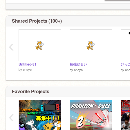
Shared Projects (100+)
‹
Untitled-31
勉強だるい
by
oneyo
by
oneyo
by
on
Favorite Projects
‹