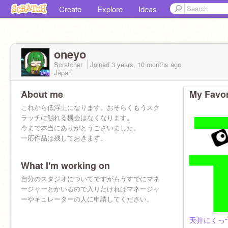
Create
Explore
Ideas
oneyo
Scratcher
Joined
3 years, 10 months
ago
Japan
About me
My Favor
これから低浮上になります。おそらくもうスク
ラッチに触れる機会はなくなります。
今まで本当にありがとうございました。
一応作品は残しておきます。
What I'm working on
自分のスタジオについてですがもうすでにマネ
ージャーとかいるので入りたければマネージャ
ーやキュレーターの人に申請してください。