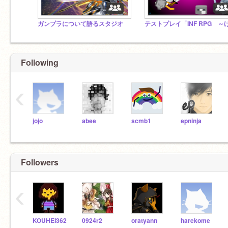
ガンプラについて語るスタジオ
Following
‹
jojo
abee
scmb1
epninja
Followers
‹
KOUHEI362
0924r2
oratyann
harekome