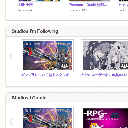
2.5K企画
Phantom・Duel2 格闘ゲーム
by
asure9
by
k-s-k1013
by
O_
Studios I'm Following
‹
ガンプラについて語るスタジオ
Studios I Curate
‹