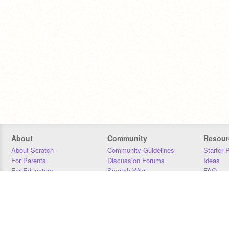
About
Community
Resour
About Scratch
Community Guidelines
Starter 
For Parents
Discussion Forums
Ideas
For Educators
Scratch Wiki
FAQ
For Developers
Statistics
Downloa
Our Team
Contact
Donors
Jobs
Donate