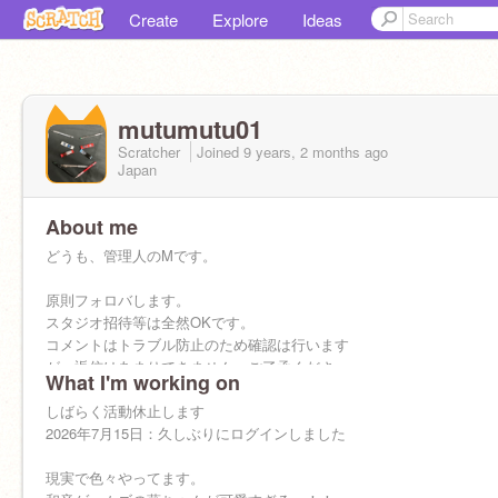
Create
Explore
Ideas
mutumutu01
Scratcher
Joined
9 years, 2 months
ago
Japan
About me
どうも、管理人のMです。
原則フォロバします。
スタジオ招待等は全然OKです。
コメントはトラブル防止のため確認は行います
が、返信はあまりできません。ご了承くださ
What I'm working on
い。
作品の共有もございません。ご了承ください。
しばらく活動休止します
リア友→
2026年7月15日：久しぶりにログインしました
@hukuro-
現実で色々やってます。