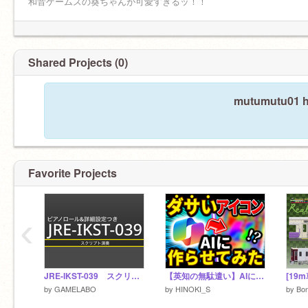
和音ゲームズの葵ちゃんが可愛すぎるッ！！
スタジオに招待されますと、原則キュレーター
になります。仮にそのスタジオのキュレーター
になる権利のない場合（フォロワーではない、
Shared Projects (0)
作品を投稿していないなど）はコメ欄にてお知
らせください。
mutumutu01 ha
Favorite Projects
‹
JRE-IKST-039 スクリプト演奏 (ピアノロール&詳細設定付き)
【英知の無駄遣い】AIにダサいアイコンを作らせた
by
GAMELABO
by
HINOKI_S
by
Bon