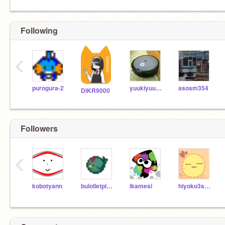
Following
‹
purogura-2
yuukiyuukiyuuki
asosm354
DiKR9000
Followers
‹
kobotyann
bulolletpisei
ikamesi
hiyoko3sally