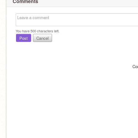
Comments
You have
500
characters left.
Post
Cancel
Co