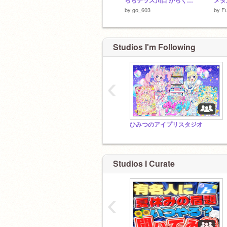
ららテラス川口 からくり時計
メダ
by
go_603
by
Fu
Studios I'm Following
‹
ひみつのアイプリスタジオ
Studios I Curate
‹