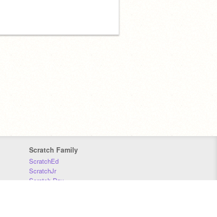
Scratch Family
ScratchEd
ScratchJr
Scratch Day
Scratch Conference
Scratch Foundation