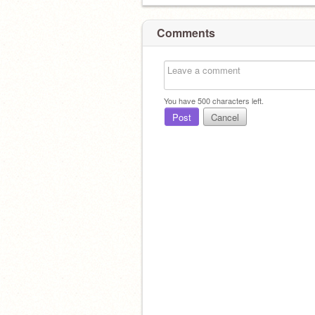
Comments
You have
500
characters left.
Post
Cancel