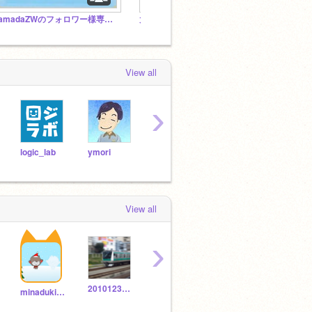
yamadaZWのフォロワー様専用スタジオ
太鼓の達人を広めよう！
アイプ
View all
›
logic_lab
ymori
s00384206
kametaiko
wato
View all
›
20101234567890315
foyou2937
minaduki-tugumu
ATAMANOWARUIHITO