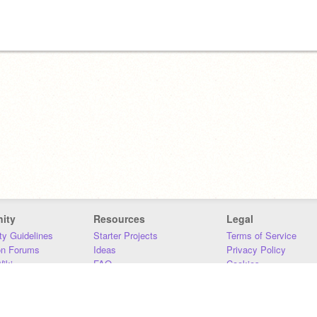
ity
Resources
Legal
y Guidelines
Starter Projects
Terms of Service
on Forums
Ideas
Privacy Policy
iki
FAQ
Cookies
Download
DMCA
Contact Us
DSA Requirements
MIT Accessibility