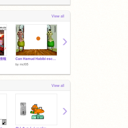
mcf05
added
HOPE ちびっこ新幹線
SR2000
to the studio
レトロゲームセン
ター
 week, 2 days ago
View all
mcf05
added
サトちゃんムーバー remix
o the studio
レトロゲームセンター
 week, 2 days ago
›
情報
Can Hamud Habibi escape from basketball? ハムードハビビはバスケットボールから逃げ切れるか？
知識を増やす1
イライ
by
mcf05
by
mcf05
by
mcf0
View all
›