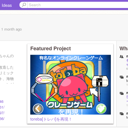
Ideas
, 1 month
ago
Featured Project
Wha
ちゃんの
改造した
6
リミック
ト、海物
t
レーンゲ
1
めこ栽培
が大好き
046
1
61/
97/
t
66/
toreba[トレバ]を再現！
1