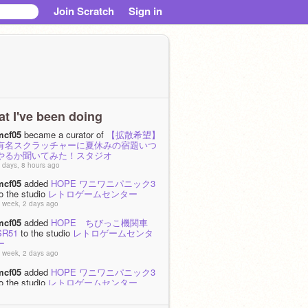
Join Scratch
Sign in
t I've been doing
mcf05
became a curator of
【拡散希望】
有名スクラッチャーに夏休みの宿題いつ
やるか聞いてみた！スタジオ
 days, 8 hours ago
mcf05
added
HOPE ワニワニパニック3
o the studio
レトロゲームセンター
 week, 2 days ago
mcf05
added
HOPE ちびっこ機関車
SR51
to the studio
レトロゲームセンタ
ー
 week, 2 days ago
mcf05
added
HOPE ワニワニパニック3
o the studio
レトロゲームセンター
 week, 2 days ago