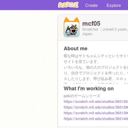
Create
Explore
mcf05
Scratcher
Joined
2 years
Japan
About me
暇な時はサトちゃんシティというサト
サイトを見ています。
いろいろな、他の人のプロジェクトを
り、自分でプロジェクトを作ったり、
スしたりします。呼び込み君、スロッ
語、メダルゲーム、太鼓の達人や、ク
What I'm working on
ーム、鉄道、鉄道シュミレーター、な
キット、レトロゲーセン、サトちゃん
pokiのゲームシリーズ
です。
https://scratch.mit.edu/studios/36313
いんげんの肉巻きと牛丼と焼肉が好き
https://scratch.mit.edu/studios/363139
今浮上してるか ▶いーまーすっ
https://scratch.mit.edu/studios/363139
https://scratch.mit.edu/studios/363140