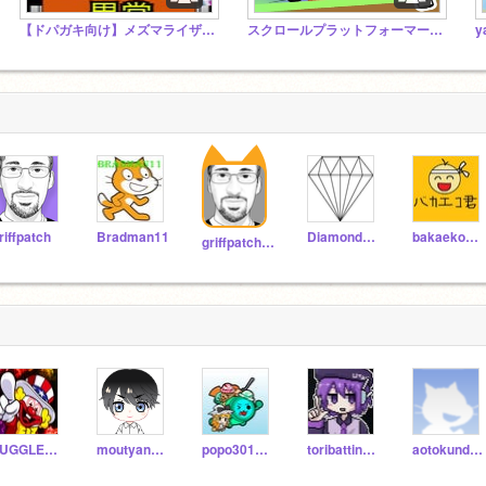
【ドパガキ向け】メズマライザー宣伝スタジオ！
スクロールプラットフォーマー 宣伝
riffpatch
Bradman11
Diamond_Scratcher
bakaekokunn
griffpatch_tutor
JUGGLER-777
moutyann777
popo30183030
toribattinoheya
aotokundayo