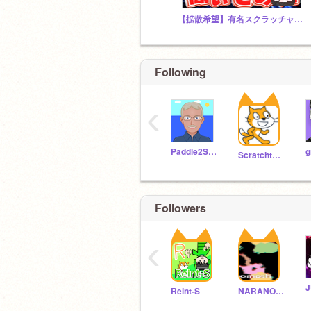
【拡散希望】有名スクラッチャーに夏休みの宿題いつやるか聞いてみた！スタジオ
Following
‹
Paddle2See
g
Scratchteam
Followers
‹
Reint-S
NARANOMORI