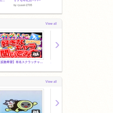
Dynamic mini crane おそらくFEILOLI
サトちゃんムーバー
みんなでダービーsoshi0824版 ＃みんダビ ＃メダルゲーム
by
ryusei-2705
by
soshi0824
by
csdz
View all
›
【拡散希望】有名スクラッチャーに好きなスクラッチのキャラ聞いてみた
スピンカスのオンラインゲーセン（笑）
View all
›