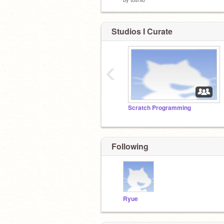
Studios I Curate
‹
Scratch Programming
Following
Ryue