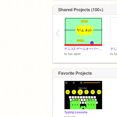
Shared Projects (100+)
‹
テニス2 ゲームオーバー表示
テニ
by
kpc-japan
by
kp
Favorite Projects
Typing Lessons
by
toshio