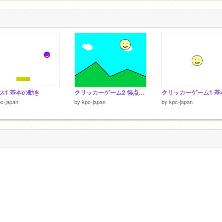
ス1 基本の動き
クリッカーゲーム2 得点と背景
c-japan
by
kpc-japan
by
kpc-japan