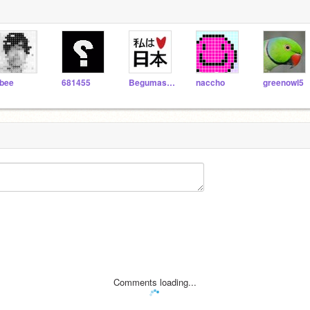
bee
681455
Begumasya
naccho
greenowl5
Comments loading...