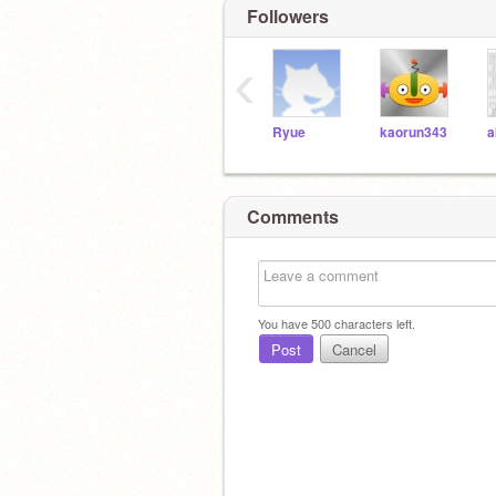
Followers
‹
Ryue
kaorun343
a
Comments
You have
500
characters left.
Post
Cancel