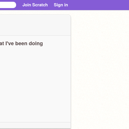
Join Scratch
Sign in
t I've been doing