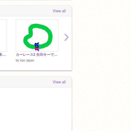
View all
›
クリッカーゲーム1 基本の動き
カーレース2 矢印キーで操作
カーレース3 スペースキーでスピードアップ
カーレ
by
kpc-japan
by
kpc-japan
by
kpc-j
View all