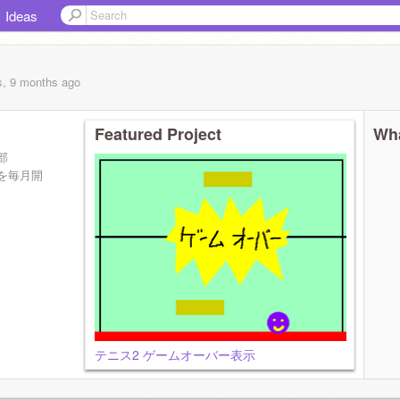
Ideas
s, 9 months
ago
Featured Project
Wha
部
を毎月開
テニス2 ゲームオーバー表示