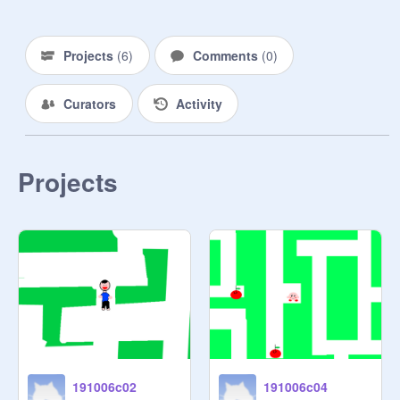
Projects
(
6
)
Comments
(
0
)
Curators
Activity
Projects
191006c02
191006c04