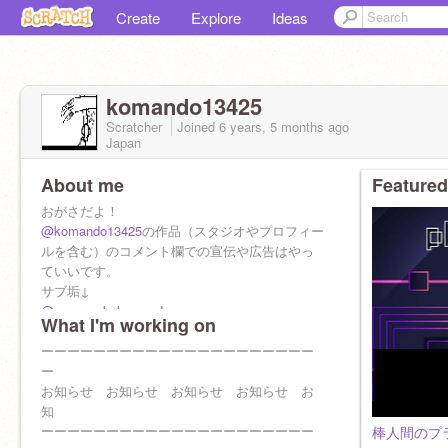
Create
Explore
Ideas
komando13425
Scratcher
Joined
6 years, 5 months
ago
Japan
About me
Featured
おがさだよ！
@komando13425
の作品（スタジオやプロフィー
ルを含む）のコメント欄での宣伝や広告はやっ
ていいです。
サブ垢↓
@ogasanokakuregad
What I'm working on
@oga_sa
@ogasadayo
ーーーーーーーーーーーーーーーーーーーーー
リア友
ー
@mikyan8
お知らせ お知らせ お知らせ お知らせ お
2
@mikyan8
知
ーーーーーーーーーーーーーーーーーーーーー
棒人間のプ