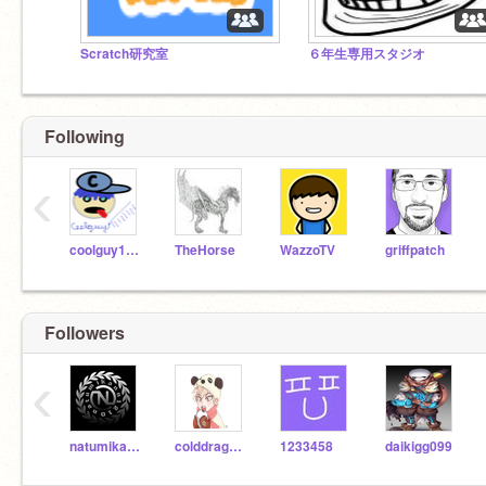
Scratch研究室
６年生専用スタジオ
Following
‹
coolguy11111111
TheHorse
WazzoTV
griffpatch
Followers
‹
natumikann1210
colddragon2
1233458
daikigg099