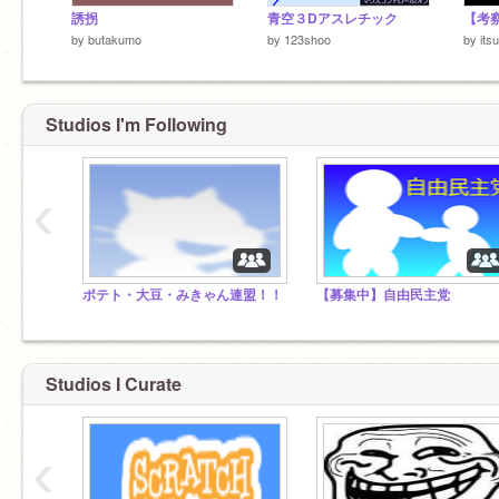
誘拐
青空３Dアスレチック
【考察p
by
butakumo
by
123shoo
by
its
Studios I'm Following
‹
ポテト・大豆・みきゃん連盟！！
【募集中】自由民主党
Studios I Curate
‹