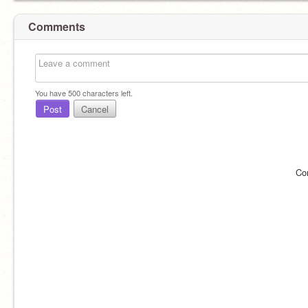
Comments
You have
500
characters left.
Post
Cancel
Co