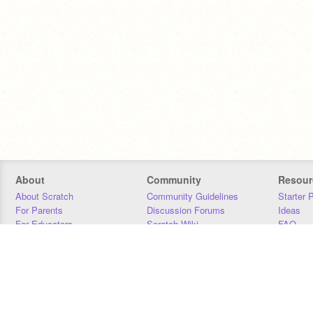
About
Community
Resour
About Scratch
Community Guidelines
Starter 
For Parents
Discussion Forums
Ideas
For Educators
Scratch Wiki
FAQ
For Developers
Statistics
Downloa
Our Team
Contact
Donors
Jobs
Donate